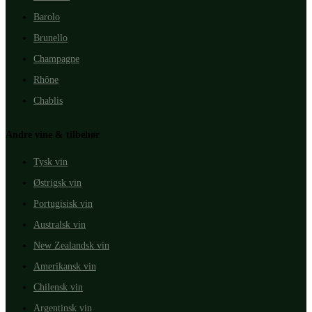
Barolo
Brunello
Champagne
Rhône
Chablis
Andre vine & tilbehør
Tysk vin
Østrigsk vin
Portugisisk vin
Australsk vin
New Zealandsk vin
Amerikansk vin
Chilensk vin
Argentinsk vin