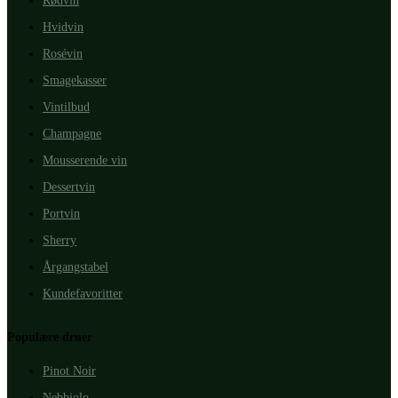
Rødvin
Hvidvin
Rosévin
Smagekasser
Vintilbud
Champagne
Mousserende vin
Dessertvin
Portvin
Sherry
Årgangstabel
Kundefavoritter
Populære druer
Pinot Noir
Nebbiolo