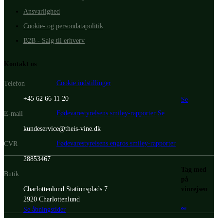
Ansvarlighed
Cookie- og persondatapolitik
B2B - Salg til erhverv
Kontakt os
Cookie indstillinger
Telefon
+45 62 66 11 20
Se
Fødevarestyrelsens smiley-rapporter
Se
E-mail
kundeservice@theis-vine.dk
Fødevarestyrelsens engros smiley-rapporter
CVR
28853467
Tag med
Butik
på
vinrejsen
Charlottenlund Stationsplads 7
2920 Charlottenlund
Se åbningstider