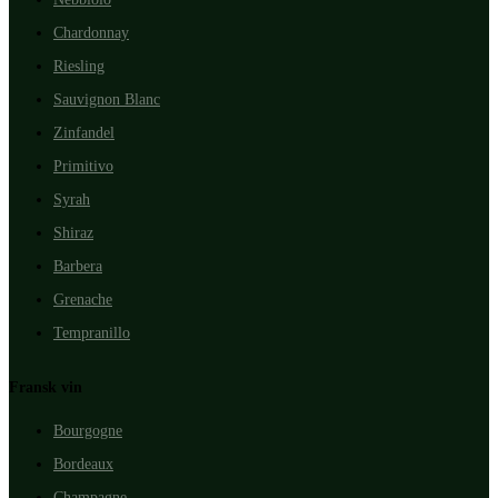
Chardonnay
Riesling
Sauvignon Blanc
Zinfandel
Primitivo
Syrah
Shiraz
Barbera
Grenache
Tempranillo
Fransk vin
Bourgogne
Bordeaux
Champagne