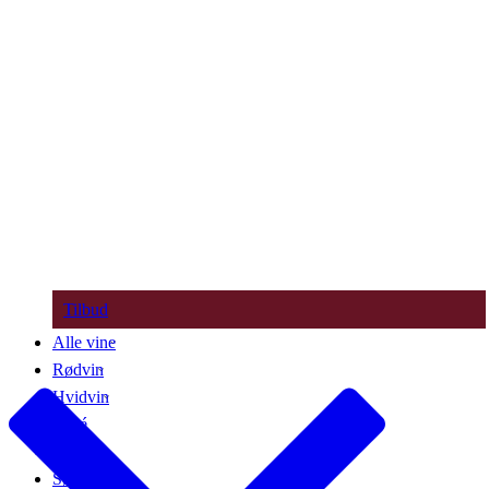
Tilbud
Alle vine
Rødvin
Hvidvin
Rosé
Bobler
Søde vine