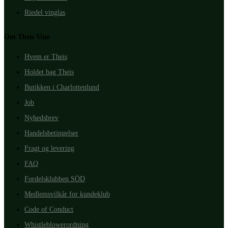
Riedel vinglas
Om Theis Vine
Hvem er Theis
Holdet bag Theis
Butikken i Charlottenlund
Job
Nyhedsbrev
Handelsbetingelser
Fragt og levering
FAQ
Fordelsklubben SÖD
Medlemsvilkår for kundeklub
Code of Conduct
Whistleblowerordning