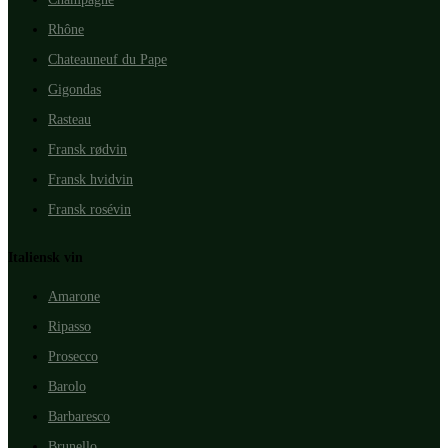
Rhône
Chateauneuf du Pape
Gigondas
Rasteau
Fransk rødvin
Fransk hvidvin
Fransk rosévin
Italiensk vin
Amarone
Ripasso
Prosecco
Barolo
Barbaresco
Brunello