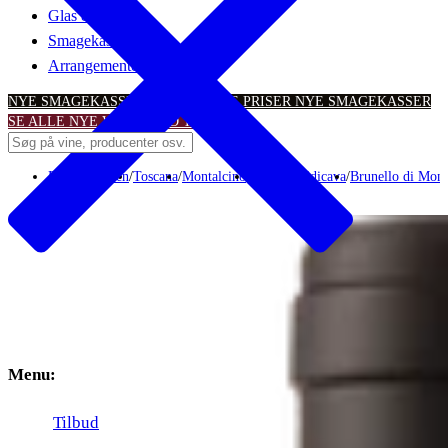
Glas & tilbehør
Smagekasser
Arrangementer
NYE SMAGEKASSER – TIL SKARPE PRISER
NYE SMAGEKASSER
SE ALLE NYE VINTILBUD
TILBUD
Rødvin
/
Italien
/
Toscana
/
Montalcino
/
Tenuta Valdicava
/
Brunello di Mont
Menu:
Tilbud