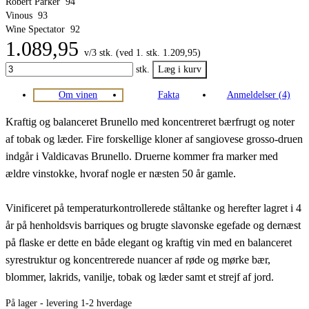
Robert Parker
94
Vinous
93
Wine Spectator
92
1.089,95
v/3 stk. (ved 1. stk. 1.209,95)
stk.
Om vinen
Fakta
Anmeldelser (4)
Kraftig og balanceret Brunello med koncentreret bærfrugt og noter
af tobak og læder. Fire forskellige kloner af sangiovese grosso-druen
indgår i Valdicavas Brunello. Druerne kommer fra marker med
ældre vinstokke, hvoraf nogle er næsten 50 år gamle.
Vinificeret på temperaturkontrollerede ståltanke og herefter lagret i 4
år på henholdsvis barriques og brugte slavonske egefade og dernæst
på flaske er dette en både elegant og kraftig vin med en balanceret
syrestruktur og koncentrerede nuancer af røde og mørke bær,
blommer, lakrids, vanilje, tobak og læder samt et strejf af jord.
På lager - levering 1-2 hverdage