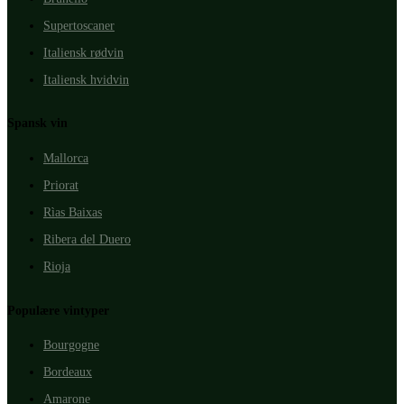
Supertoscaner
Italiensk rødvin
Italiensk hvidvin
Spansk vin
Mallorca
Priorat
Rìas Baixas
Ribera del Duero
Rioja
Populære vintyper
Bourgogne
Bordeaux
Amarone