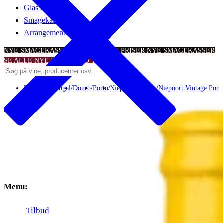
Glas & tilbehør
Smagekasser
Arrangementer
NYE SMAGEKASSER – TIL SKARPE PRISER
NYE SMAGEKASSER
SE ALLE NYE VINTILBUD
TILBUD
Portvin
/
Portugal
/
Douro
/
Porto
/
Niepoort Vinhos
/
Niepoort Vintage Port
Menu:
Tilbud