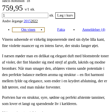
Jancis Robinson
18
759,95
v/1 stk.
stk.
Andre årgange:
2015
2022
Om vinen
Fakta
Anmeldelser (4)
Vinens udseende er virkelig imponerende med sin dybe lilla kant,
fine violette nuancer og en intens farve, der straks fanger øjet.
I næsen møder man en delikat og elegant duft med blomstrede toner
af violer, der fint blander sig med strejf af grafit, lakrids og modne
brombær. Når man smager den, afsløres vinens sande potentiale i
den perfekte balance mellem aroma og struktur – en flot harmoni
mellem fylde og elegance, som ender i en krydret afslutning, der er
lidt tørrere, end man måske forventer.
Portvien har en struktur, syre, sødme og perfekt afstemte tanniner,
som lover et langt og spændende liv i kælderen.