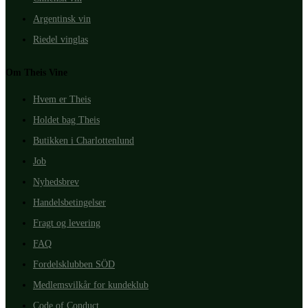
Argentinsk vin
Riedel vinglas
Om Theis Vine
Hvem er Theis
Holdet bag Theis
Butikken i Charlottenlund
Job
Nyhedsbrev
Handelsbetingelser
Fragt og levering
FAQ
Fordelsklubben SÖD
Medlemsvilkår for kundeklub
Code of Conduct