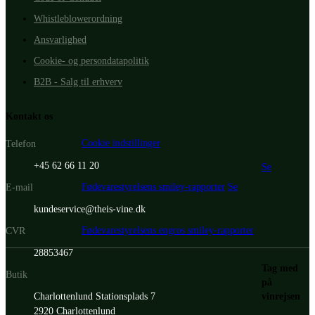
Whistleblowerordning
Ansvarlighed
Cookie- og persondatapolitik
B2B - Salg til erhverv
Kontakt os
Cookie indstillinger
Telefon
+45 62 66 11 20
Se
Fødevarestyrelsens smiley-rapporter
Se
E-mail
kundeservice@theis-vine.dk
Fødevarestyrelsens engros smiley-rapporter
CVR
28853467
Tag med
Butik
på
vinrejsen
Charlottenlund Stationsplads 7
2920 Charlottenlund