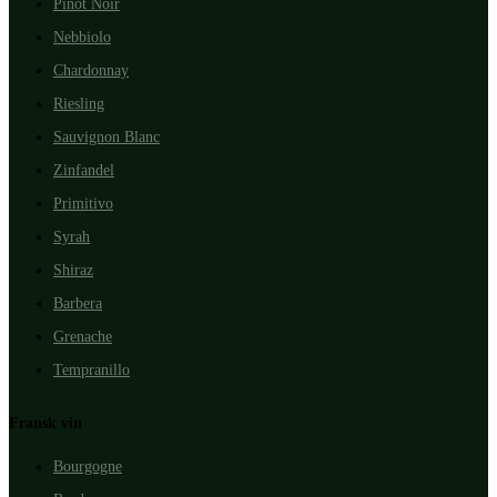
Pinot Noir
Nebbiolo
Chardonnay
Riesling
Sauvignon Blanc
Zinfandel
Primitivo
Syrah
Shiraz
Barbera
Grenache
Tempranillo
Fransk vin
Bourgogne