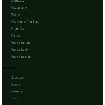
Bordeaux
Champagne
Rhône
Chateauneuf du Pape
Gigondas
Rasteau
Fransk rødvin
Fransk hvidvin
Fransk rosévin
Italiensk vin
Amarone
Ripasso
Prosecco
Barolo