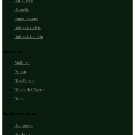
Barbaresco
Brunello
Supertoscaner
Italiensk rødvin
Italiensk hvidvin
Spansk vin
Mallorca
Priorat
Rìas Baixas
Ribera del Duero
Rioja
Populære vintyper
Bourgogne
Bordeaux