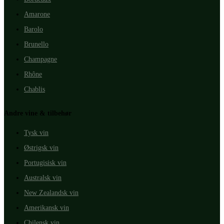
Amarone
Barolo
Brunello
Champagne
Rhône
Chablis
Andre vine & tilbehør
Tysk vin
Østrigsk vin
Portugisisk vin
Australsk vin
New Zealandsk vin
Amerikansk vin
Chilensk vin