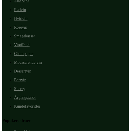
Alle vine
Rødvin
Hvidvin
Rosévin
Smagekasser
Vintilbud
Champagne
Mousserende vin
Dessertvin
Portvin
Sherry
Årgangstabel
Kundefavoritter
Populære druer