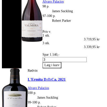
Alvaro Palacios
98 p.
James Suckling
97-100 p.
Robert Parker
Pris v.
1 stk.
3.719,95 kr
3 stk.
3.339,95 kr
Spar 1.140,-
Rødvin
L'Ermita D.O.Ca. 2021
Alvaro Palacios
100 p.
James Suckling
99-100 p.