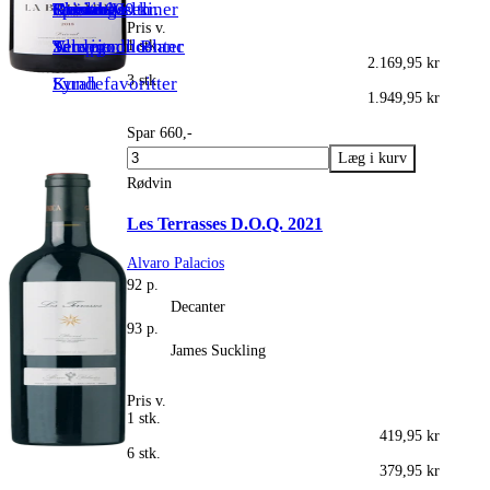
Spiritus
Riesling
Over 1000 kr.
Toscana
Grenache
Rheinhessen
Grüner Veltliner
Pris v.
Sauvignon Blanc
Alle producenter
Tempranillo
Verdejo
1 stk.
2.169,95 kr
3 stk.
Syrah
Kundefavoritter
1.949,95 kr
Spar 660,-
Rødvin
Les Terrasses D.O.Q. 2021
Alvaro Palacios
92 p.
Decanter
93 p.
James Suckling
Pris v.
1 stk.
419,95 kr
6 stk.
379,95 kr