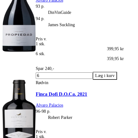
Alvaro Palacios
93 p.
DinVinGuide
94 p.
James Suckling
Pris v.
1 stk.
399,95 kr
6 stk.
359,95 kr
Spar 240,-
Rødvin
Finca Dofi D.O.Ca. 2021
Alvaro Palacios
96-98 p.
Robert Parker
Pris v.
1 stk.