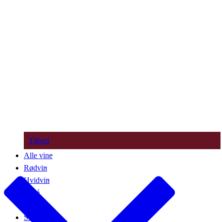
Tilbud
Alle vine
Rødvin
Hvidvin
Rosé
Bobler
Søde vine