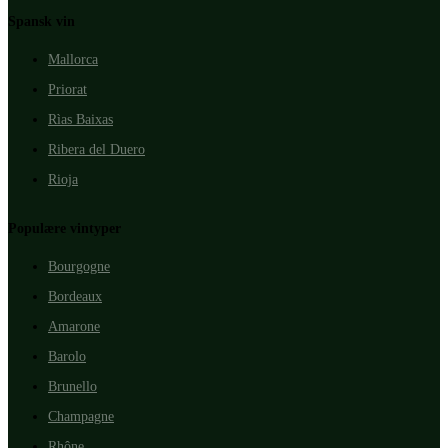
Spansk vin
Mallorca
Priorat
Rìas Baixas
Ribera del Duero
Rioja
Populære vintyper
Bourgogne
Bordeaux
Amarone
Barolo
Brunello
Champagne
Rhône