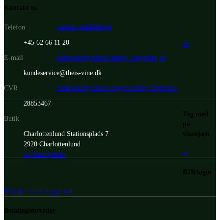
Kontakt os
Cookie indstillinger
Telefon
+45 62 66 11 20
Se
Fødevarestyrelsens smiley-rapporter
Se
E-mail
kundeservice@theis-vine.dk
Fødevarestyrelsens engros smiley-rapporter
CVR
28853467
Tag med
Butik
på
vinrejsen
Charlottenlund Stationsplads 7
2920 Charlottenlund
Se åbningstider
B2B login
Klik her for at logge ind
Betalingsmetoder