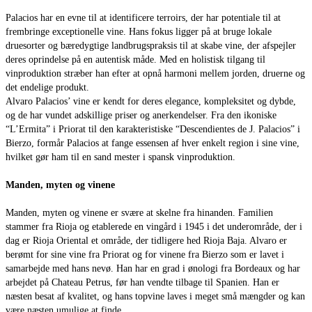
Palacios har en evne til at identificere terroirs, der har potentiale til at
frembringe exceptionelle vine. Hans fokus ligger på at bruge lokale
druesorter og bæredygtige landbrugspraksis til at skabe vine, der afspejler
deres oprindelse på en autentisk måde. Med en holistisk tilgang til
vinproduktion stræber han efter at opnå harmoni mellem jorden, druerne og
det endelige produkt.
Alvaro Palacios’ vine er kendt for deres elegance, kompleksitet og dybde,
og de har vundet adskillige priser og anerkendelser. Fra den ikoniske
“L’Ermita” i Priorat til den karakteristiske “Descendientes de J. Palacios” i
Bierzo, formår Palacios at fange essensen af hver enkelt region i sine vine,
hvilket gør ham til en sand mester i spansk vinproduktion.
Manden, myten og vinene
Manden, myten og vinene er svære at skelne fra hinanden. Familien
stammer fra Rioja og etablerede en vingård i 1945 i det underområde, der i
dag er Rioja Oriental et område, der tidligere hed Rioja Baja. Alvaro er
berømt for sine vine fra Priorat og for vinene fra Bierzo som er lavet i
samarbejde med hans nevø. Han har en grad i ønologi fra Bordeaux og har
arbejdet på Chateau Petrus, før han vendte tilbage til Spanien. Han er
næsten besat af kvalitet, og hans topvine laves i meget små mængder og kan
være næsten umulige at finde.