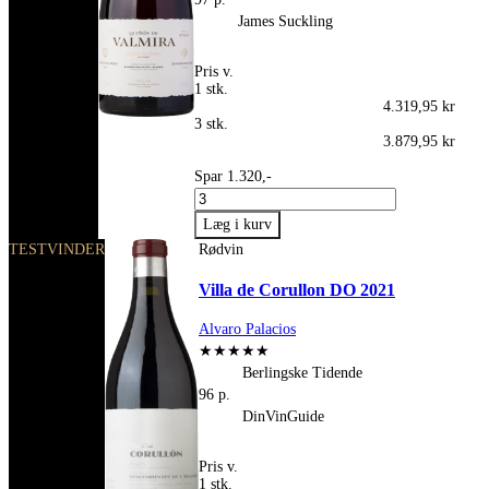
James Suckling
Pris v.
1 stk.
4.319,95 kr
3 stk.
3.879,95 kr
Spar 1.320,-
TESTVINDER
Rødvin
Villa de Corullon DO 2021
Alvaro Palacios
★★★★★
Berlingske Tidende
96 p.
DinVinGuide
Pris v.
1 stk.