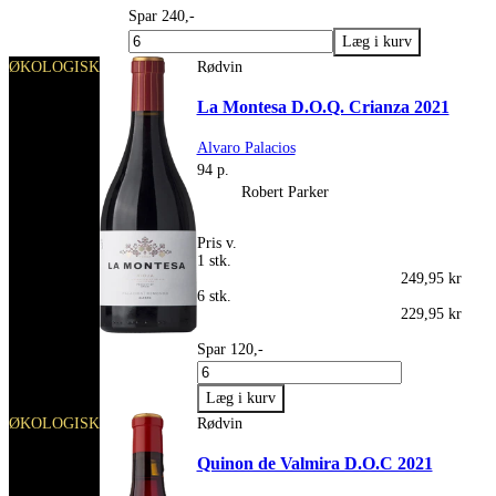
Spar 240,-
ØKOLOGISK
Rødvin
La Montesa D.O.Q. Crianza 2021
Alvaro Palacios
94 p.
Robert Parker
Pris v.
1 stk.
249,95 kr
6 stk.
229,95 kr
Spar 120,-
ØKOLOGISK
Rødvin
Quinon de Valmira D.O.C 2021