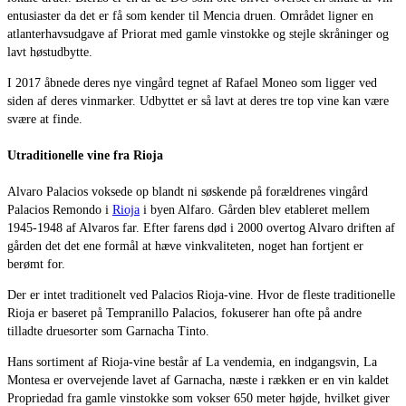
entusiaster da det er få som kender til Mencia druen. Området ligner en
atlanterhavsudgave af Priorat med gamle vinstokke og stejle skråninger og
lavt høstudbytte.
I 2017 åbnede deres nye vingård tegnet af Rafael Moneo som ligger ved
siden af deres vinmarker. Udbyttet er så lavt at deres tre top vine kan være
svære at finde.
Utraditionelle vine fra Rioja
Alvaro Palacios voksede op blandt ni søskende på forældrenes vingård
Palacios Remondo i
Rioja
i byen Alfaro. Gården blev etableret mellem
1945-1948 af Alvaros far. Efter farens død i 2000 overtog Alvaro driften af
gården det det ene formål at hæve vinkvaliteten, noget han fortjent er
berømt for.
Der er intet traditionelt ved Palacios Rioja-vine. Hvor de fleste traditionelle
Rioja er baseret på Tempranillo Palacios, fokuserer han ofte på andre
tilladte druesorter som Garnacha Tinto.
Hans sortiment af Rioja-vine består af La vendemia, en indgangsvin, La
Montesa er overvejende lavet af Garnacha, næste i rækken er en vin kaldet
Propriedad fra gamle vinstokke som vokser 650 meter højde, hvilket giver