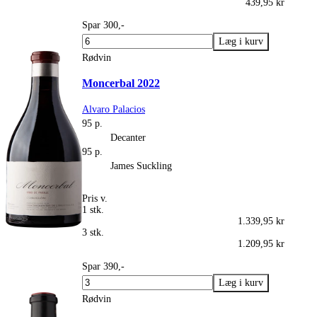
439,95 kr
Spar 300,-
Rødvin
Moncerbal 2022
Alvaro Palacios
95 p.
Decanter
95 p.
James Suckling
Pris v.
1 stk.
1.339,95 kr
3 stk.
1.209,95 kr
Spar 390,-
Rødvin