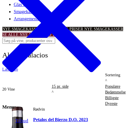
Glas & tilbehør
Smagekasser
Arrangementer
NYE SMAGEKASSER – TIL SKARPE PRISER
NYE SMAGEKASSER
SE ALLE NYE VINTILBUD
TILBUD
Alvaro Palacios
Læs mere
Sortering
^
15 pr. side
Populære
20
Vine
^
Bedømmelse
Billigste
Dyreste
Menu:
Rødvin
Petalos del Bierzo D.O. 2023
Tilbud