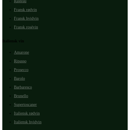
Rasteau
Fransk rødvin
Fransk hvidvin
Fransk rosévin
Italiensk vin
Amarone
Ripasso
Prosecco
Barolo
Barbaresco
Brunello
Supertoscaner
Italiensk rødvin
Italiensk hvidvin