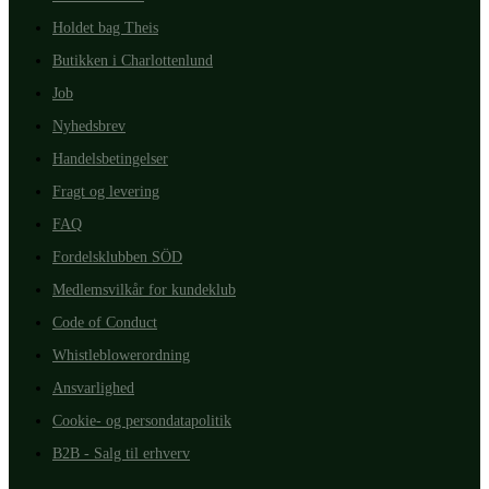
Holdet bag Theis
Butikken i Charlottenlund
Job
Nyhedsbrev
Handelsbetingelser
Fragt og levering
FAQ
Fordelsklubben SÖD
Medlemsvilkår for kundeklub
Code of Conduct
Whistleblowerordning
Ansvarlighed
Cookie- og persondatapolitik
B2B - Salg til erhverv