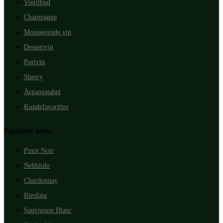
Vintilbud
Champagne
Mousserende vin
Dessertvin
Portvin
Sherry
Årgangstabel
Kundefavoritter
Populære druer
Pinot Noir
Nebbiolo
Chardonnay
Riesling
Sauvignon Blanc