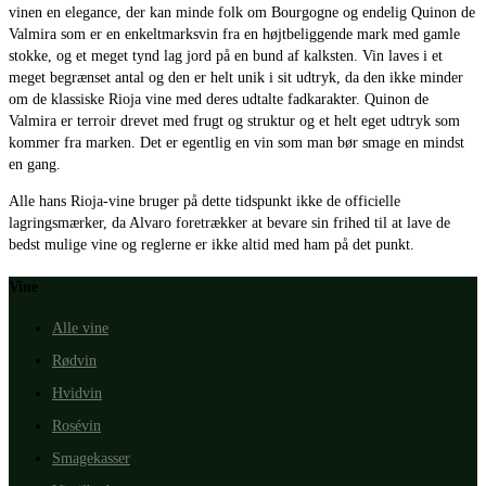
vinen en elegance, der kan minde folk om Bourgogne og endelig Quinon de
Valmira som er en enkeltmarksvin fra en højtbeliggende mark med gamle
stokke, og et meget tynd lag jord på en bund af kalksten. Vin laves i et
meget begrænset antal og den er helt unik i sit udtryk, da den ikke minder
om de klassiske Rioja vine med deres udtalte fadkarakter. Quinon de
Valmira er terroir drevet med frugt og struktur og et helt eget udtryk som
kommer fra marken. Det er egentlig en vin som man bør smage en mindst
en gang.
Alle hans Rioja-vine bruger på dette tidspunkt ikke de officielle
lagringsmærker, da Alvaro foretrækker at bevare sin frihed til at lave de
bedst mulige vine og reglerne er ikke altid med ham på det punkt.
Vine
Alle vine
Rødvin
Hvidvin
Rosévin
Smagekasser