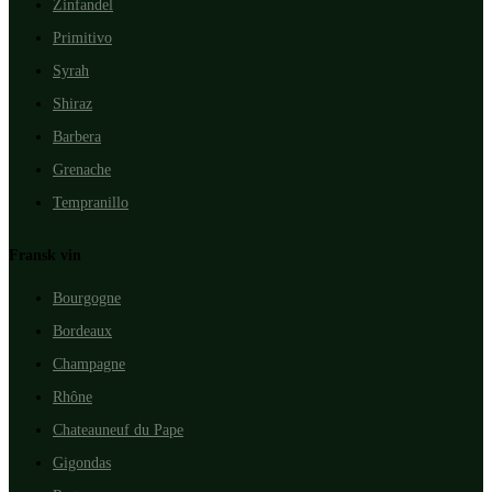
Zinfandel
Primitivo
Syrah
Shiraz
Barbera
Grenache
Tempranillo
Fransk vin
Bourgogne
Bordeaux
Champagne
Rhône
Chateauneuf du Pape
Gigondas