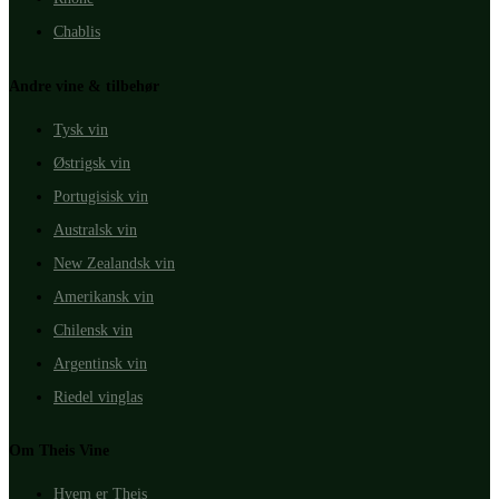
Chablis
Andre vine & tilbehør
Tysk vin
Østrigsk vin
Portugisisk vin
Australsk vin
New Zealandsk vin
Amerikansk vin
Chilensk vin
Argentinsk vin
Riedel vinglas
Om Theis Vine
Hvem er Theis