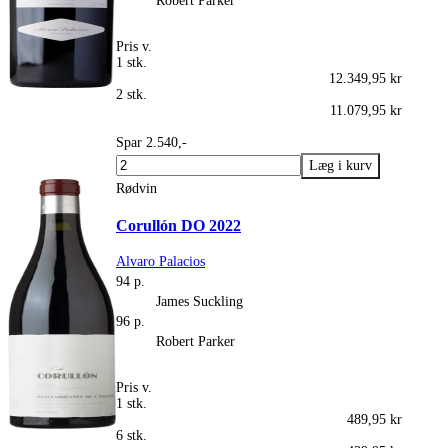
Robert Parker
Pris v.
1 stk.
12.349,95 kr
2 stk.
11.079,95 kr
Spar 2.540,-
Rødvin
Corullón DO 2022
Alvaro Palacios
94 p.
James Suckling
96 p.
Robert Parker
Pris v.
1 stk.
489,95 kr
6 stk.