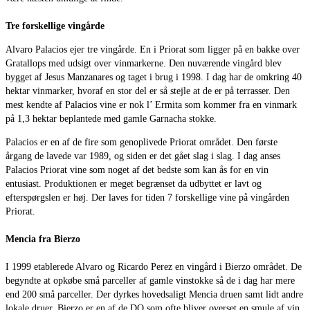
Tre forskellige vingårde
Alvaro Palacios ejer tre vingårde. En i Priorat som ligger på en bakke over
Gratallops med udsigt over vinmarkerne. Den nuværende vingård blev
bygget af Jesus Manzanares og taget i brug i 1998. I dag har de omkring 40
hektar vinmarker, hvoraf en stor del er så stejle at de er på terrasser. Den
mest kendte af Palacios vine er nok l’ Ermita som kommer fra en vinmark
på 1,3 hektar beplantede med gamle Garnacha stokke.
Palacios er en af de fire som genoplivede Priorat området. Den første
årgang de lavede var 1989, og siden er det gået slag i slag. I dag anses
Palacios Priorat vine som noget af det bedste som kan ås for en vin
entusiast. Produktionen er meget begrænset da udbyttet er lavt og
efterspørgslen er høj. Der laves for tiden 7 forskellige vine på vingården
Priorat.
Mencia fra Bierzo
I 1999 etablerede Alvaro og Ricardo Perez en vingård i Bierzo området. De
begyndte at opkøbe små parceller af gamle vinstokke så de i dag har mere
end 200 små parceller. Der dyrkes hovedsaligt Mencia druen samt lidt andre
lokale druer. Bierzo er en af de DO som ofte bliver overset en smule af vin