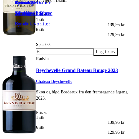
Sauvignon Blanc.
Spiritus
Riesling
Over 1000 kr.
Toscana
Grenache
Rheinhessen
Grüner Veltliner
Sauvignon Blanc
Alle producenter
Tempranillo
Verdejo
Pris v.
1 stk.
Syrah
Kundefavoritter
139,95 kr
6 stk.
129,95 kr
Spar 60,-
Rødvin
Beychevelle Grand Bateau Rouge 2023
Château Beychevelle
Skøn og blød Bordeaux fra den fremragende årgang
2023.
Pris v.
1 stk.
139,95 kr
6 stk.
129,95 kr