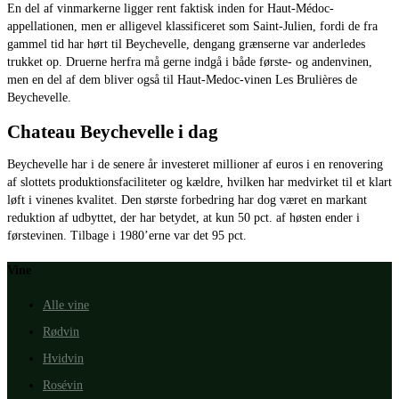
En del af vinmarkerne ligger rent faktisk inden for Haut-Médoc-
appellationen, men er alligevel klassificeret som Saint-Julien, fordi de fra
gammel tid har hørt til Beychevelle, dengang grænserne var anderledes
trukket op. Druerne herfra må gerne indgå i både første- og andenvinen,
men en del af dem bliver også til Haut-Medoc-vinen Les Brulières de
Beychevelle.
Chateau Beychevelle i dag
Beychevelle har i de senere år investeret millioner af euros i en renovering
af slottets produktionsfaciliteter og kældre, hvilken har medvirket til et klart
løft i vinenes kvalitet. Den største forbedring har dog været en markant
reduktion af udbyttet, der har betydet, at kun 50 pct. af høsten ender i
førstevinen. Tilbage i 1980’erne var det 95 pct.
Vine
Alle vine
Rødvin
Hvidvin
Rosévin