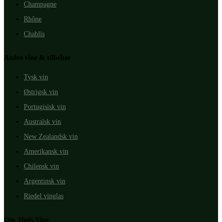
Champagne
Rhône
Chablis
Andre vine & tilbehør
Tysk vin
Østrigsk vin
Portugisisk vin
Australsk vin
New Zealandsk vin
Amerikansk vin
Chilensk vin
Argentinsk vin
Riedel vinglas
Om Theis Vine