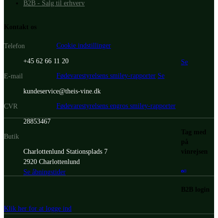
B2B - Salg til erhverv
Kontakt os
Cookie indstillinger
Telefon
+45 62 66 11 20
Se
Fødevarestyrelsens smiley-rapporter
Se
E-mail
kundeservice@theis-vine.dk
Fødevarestyrelsens engros smiley-rapporter
CVR
28853467
Tag med
Butik
på
vinrejsen
Charlottenlund Stationsplads 7
2920 Charlottenlund
Se åbningstider
B2B login
Klik her for at logge ind