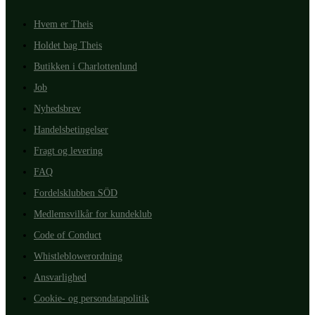
Hvem er Theis
Holdet bag Theis
Butikken i Charlottenlund
Job
Nyhedsbrev
Handelsbetingelser
Fragt og levering
FAQ
Fordelsklubben SÖD
Medlemsvilkår for kundeklub
Code of Conduct
Whistleblowerordning
Ansvarlighed
Cookie- og persondatapolitik