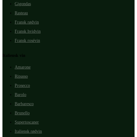
Gigondas
Rasteau
Fransk rødvin
Fransk hvidvin
Fransk rosévin
Italiensk vin
Amarone
Ripasso
Prosecco
Barolo
Barbaresco
Brunello
Supertoscaner
Italiensk rødvin