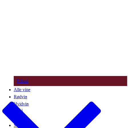
Tilbud
Alle vine
Rødvin
Hvidvin
Rosé
Bobler
Søde vine