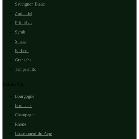
Sauvignon Blanc
Zinfandel
Primitivo
Syrah
Shiraz
Barbera
Grenache
Tempranillo
Fransk vin
Bourgogne
Bordeaux
Champagne
Rhône
Chateauneuf du Pape