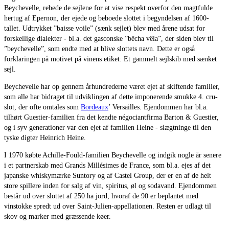
Beychevelle, rebede de sejlene for at vise respekt overfor den magtfulde
hertug af Epernon, der ejede og beboede slottet i begyndelsen af 1600-
tallet. Udtrykket ”baisse voile” (sænk sejlet) blev med årene udsat for
forskellige dialekter - bl.a. det gasconske ”bêcha vêla”, der siden blev til
”beychevelle”, som endte med at blive slottets navn. Dette er også
forklaringen på motivet på vinens etiket: Et gammelt sejlskib med sænket
sejl.
Beychevelle har op gennem århundrederne været ejet af skiftende familier,
som alle har bidraget til udviklingen af dette imponerende smukke 4. cru-
slot, der ofte omtales som
Bordeaux
’ Versailles. Ejendommen har bl.a.
tilhørt Guestier-familien fra det kendte négociantfirma Barton & Guestier,
og i syv generationer var den ejet af familien Heine - slægtninge til den
tyske digter Heinrich Heine.
I 1970 købte Achille-Fould-familien Beychevelle og indgik nogle år senere
i et partnerskab med Grands Millésimes de France, som bl.a. ejes af det
japanske whiskymærke Suntory og af Castel Group, der er en af de helt
store spillere inden for salg af vin, spiritus, øl og sodavand. Ejendommen
består ud over slottet af 250 ha jord, hvoraf de 90 er beplantet med
vinstokke spredt ud over Saint-Julien-appellationen. Resten er udlagt til
skov og marker med græssende køer.