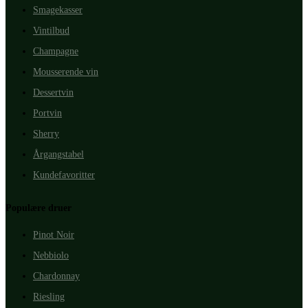
Smagekasser
Vintilbud
Champagne
Mousserende vin
Dessertvin
Portvin
Sherry
Årgangstabel
Kundefavoritter
Populære druer
Pinot Noir
Nebbiolo
Chardonnay
Riesling