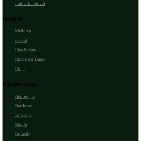
Italiensk hvidvin
Spansk vin
Mallorca
Priorat
Rìas Baixas
Ribera del Duero
Rioja
Populære vintyper
Bourgogne
Bordeaux
Amarone
Barolo
Brunello