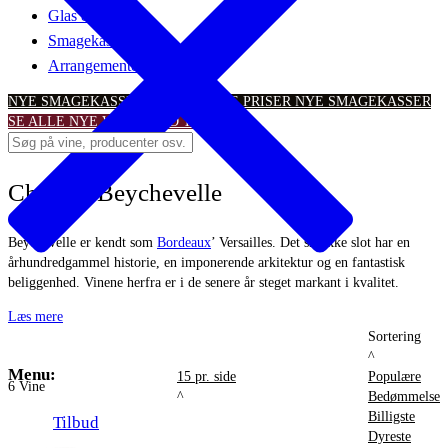
Glas & tilbehør
Smagekasser
Arrangementer
NYE SMAGEKASSER – TIL SKARPE PRISER
NYE SMAGEKASSER
SE ALLE NYE VINTILBUD
TILBUD
Chateau Beychevelle
Beychevelle er kendt som
Bordeaux
’ Versailles. Det smukke slot har en
århundredgammel historie, en imponerende arkitektur og en fantastisk
beliggenhed. Vinene herfra er i de senere år steget markant i kvalitet.
Læs mere
Sortering
^
Menu:
15 pr. side
Populære
6
Vine
^
Bedømmelse
Billigste
Tilbud
Dyreste