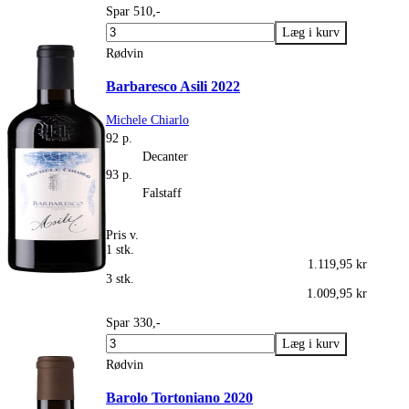
Spar 510,-
Rødvin
Barbaresco Asili 2022
Michele Chiarlo
92 p.
Decanter
93 p.
Falstaff
Pris v.
1 stk.
1.119,95 kr
3 stk.
1.009,95 kr
Spar 330,-
Rødvin
Barolo Tortoniano 2020