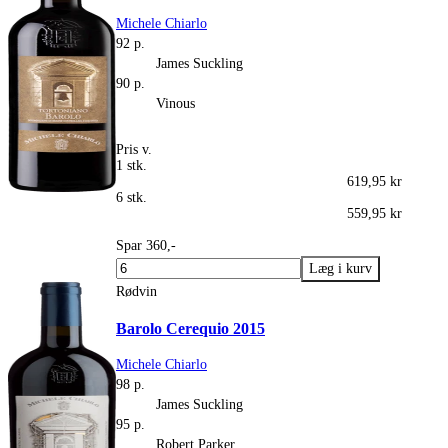
Michele Chiarlo
92 p.
James Suckling
90 p.
Vinous
Pris v.
1 stk.
619,95 kr
6 stk.
559,95 kr
Spar 360,-
Rødvin
Barolo Cerequio 2015
Michele Chiarlo
98 p.
James Suckling
95 p.
Robert Parker