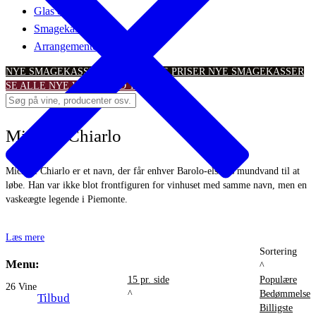
Glas & tilbehør
Smagekasser
Arrangementer
NYE SMAGEKASSER – TIL SKARPE PRISER
NYE SMAGEKASSER
SE ALLE NYE VINTILBUD
TILBUD
Michele Chiarlo
Michele Chiarlo er et navn, der får enhver Barolo-elskers mundvand til at
løbe. Han var ikke blot frontfiguren for vinhuset med samme navn, men en
vaskeægte legende i Piemonte.
Læs mere
Sortering
Menu:
^
15 pr. side
Populære
26
Vine
^
Bedømmelse
Tilbud
Billigste