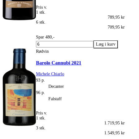
Pris v.
1 stk.
789,95 kr
6 stk.
709,95 kr
Spar 480,-
Rødvin
Barolo Cannubi 2021
Michele Chiarlo
93 p.
Decanter
96 p.
Falstaff
Pris v.
1 stk.
1.719,95 kr
3 stk.
1.549,95 kr