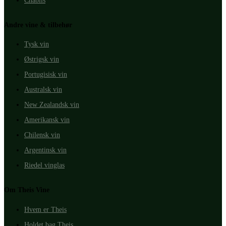
Chablis
Andre vine & tilbehør
Tysk vin
Østrigsk vin
Portugisisk vin
Australsk vin
New Zealandsk vin
Amerikansk vin
Chilensk vin
Argentinsk vin
Riedel vinglas
Om Theis Vine
Hvem er Theis
Holdet bag Theis