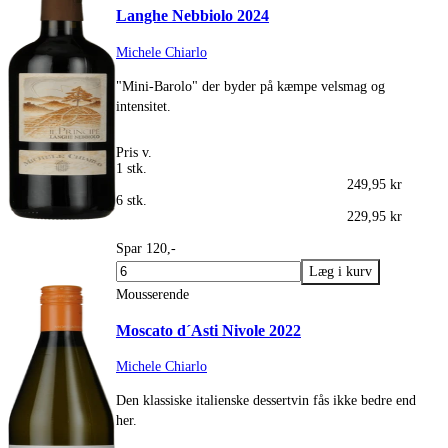
Langhe Nebbiolo 2024
Michele Chiarlo
"Mini-Barolo" der byder på kæmpe velsmag og
intensitet.
Pris v.
1 stk.
249,95 kr
6 stk.
229,95 kr
Spar 120,-
Mousserende
Moscato d´Asti Nivole 2022
Michele Chiarlo
Den klassiske italienske dessertvin fås ikke bedre end
her.