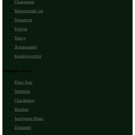
Champagne
Mousserende vin
Dessertvin
Portvin
Sherry
Årgangstabel
Kundefavoritter
Populære druer
Pinot Noir
Nebbiolo
Chardonnay
Riesling
Sauvignon Blanc
Zinfandel