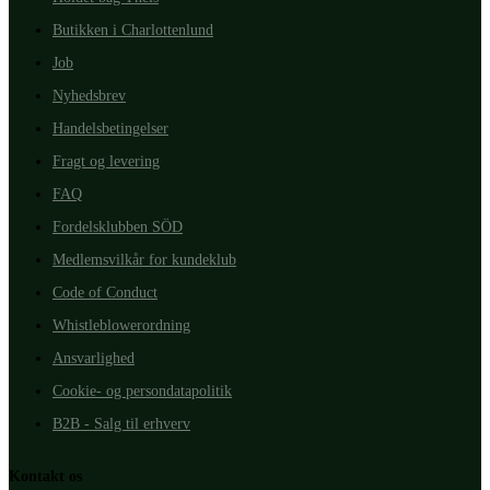
Butikken i Charlottenlund
Job
Nyhedsbrev
Handelsbetingelser
Fragt og levering
FAQ
Fordelsklubben SÖD
Medlemsvilkår for kundeklub
Code of Conduct
Whistleblowerordning
Ansvarlighed
Cookie- og persondatapolitik
B2B - Salg til erhverv
Kontakt os