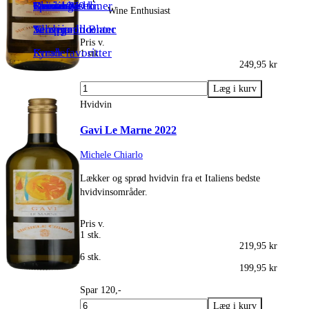
Spiritus
Riesling
Over 1000 kr.
Toscana
Grenache
Rheinhessen
Grüner Veltliner
Wine Enthusiast
Sauvignon Blanc
Alle producenter
Tempranillo
Verdejo
Pris v.
Syrah
Kundefavoritter
1 stk.
249,95 kr
Hvidvin
Gavi Le Marne 2022
Michele Chiarlo
Lækker og sprød hvidvin fra et Italiens bedste
hvidvinsområder.
Pris v.
1 stk.
219,95 kr
6 stk.
199,95 kr
Spar 120,-