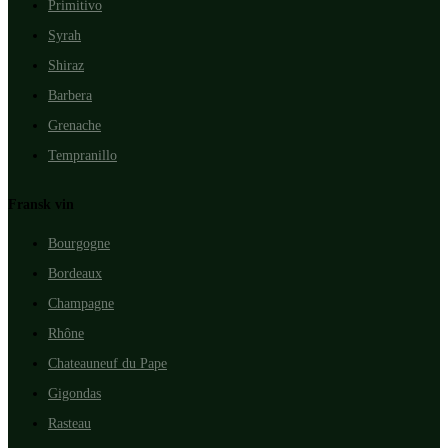
Primitivo
Syrah
Shiraz
Barbera
Grenache
Tempranillo
Fransk vin
Bourgogne
Bordeaux
Champagne
Rhône
Chateauneuf du Pape
Gigondas
Rasteau