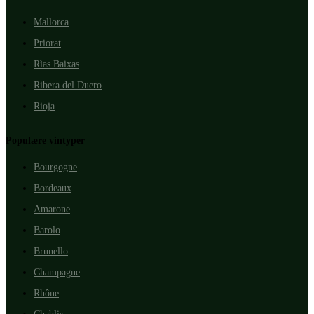
Mallorca
Priorat
Rìas Baixas
Ribera del Duero
Rioja
Populære vintyper
Bourgogne
Bordeaux
Amarone
Barolo
Brunello
Champagne
Rhône