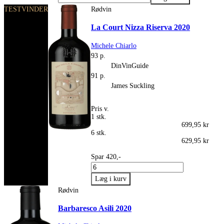
TESTVINDER
Rødvin
La Court Nizza Riserva 2020
Michele Chiarlo
93 p.
DinVinGuide
91 p.
James Suckling
Pris v.
1 stk.
699,95 kr
6 stk.
629,95 kr
Spar 420,-
Rødvin
Barbaresco Asili 2020