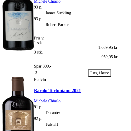
Michele Chiarlo
93 p.
James Suckling
93 p.
Robert Parker
Pris v.
1 stk.
1.059,95 kr
3 stk.
959,95 kr
Spar 300,-
Rødvin
Barolo Tortoniano 2021
Michele Chiarlo
91 p.
Decanter
92 p.
Falstaff