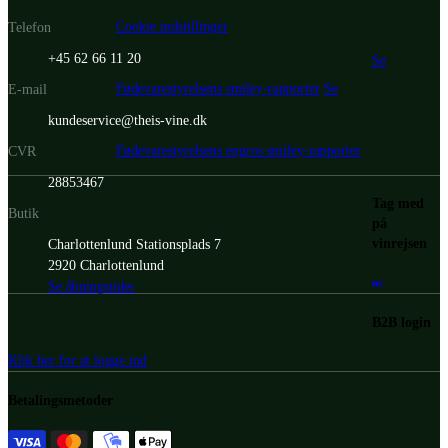
Cookie indstillinger
Telefon
+45 62 66 11 20
Se
Fødevarestyrelsens smiley-rapporter
Se
E-mail
kundeservice@theis-vine.dk
Fødevarestyrelsens engros smiley-rapporter
CVR
28853467
Tag med
Butik
på
vinrejsen
Charlottenlund Stationsplads 7
2920 Charlottenlund
Se åbningstider
B2B login
Klik her for at logge ind
Betalingsmetoder