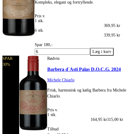
Kompleks, elegant og fortryllende.
Pris v.
1 stk.
369,95 kr
6 stk.
339,95 kr
Spar 180,-
SPAR
Rødvin
30%
Barbera d´Asti Palas D.O.C.G. 2024
Michele Chiarlo
Frisk, harmonisk og kølig Barbera fra Michele
Chiarlo.
Pris v.
1 stk.
164,95 kr
115,00 kr
Tilbud