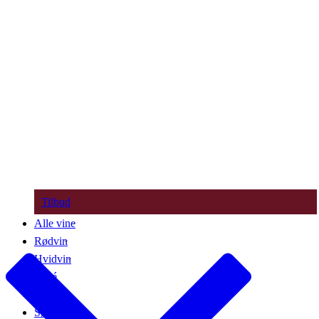
Tilbud
Alle vine
Rødvin
Hvidvin
Rosé
Bobler
Søde vine