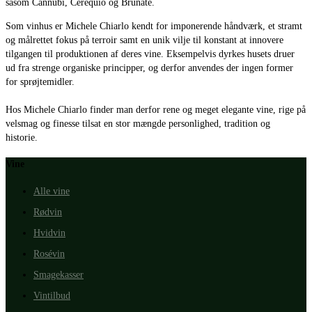
såsom Cannubi, Cerequio og Brunate.
Som vinhus er Michele Chiarlo kendt for imponerende håndværk, et stramt
og målrettet fokus på terroir samt en unik vilje til konstant at innovere
tilgangen til produktionen af deres vine. Eksempelvis dyrkes husets druer
ud fra strenge organiske principper, og derfor anvendes der ingen former
for sprøjtemidler.
Hos Michele Chiarlo finder man derfor rene og meget elegante vine, rige på
velsmag og finesse tilsat en stor mængde personlighed, tradition og
historie.
Vine
Alle vine
Rødvin
Hvidvin
Rosévin
Smagekasser
Vintilbud