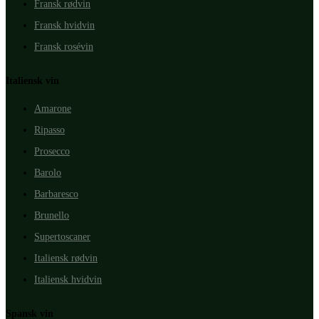
Fransk rødvin
Fransk hvidvin
Fransk rosévin
Italiensk vin
Amarone
Ripasso
Prosecco
Barolo
Barbaresco
Brunello
Supertoscaner
Italiensk rødvin
Italiensk hvidvin
Spansk vin