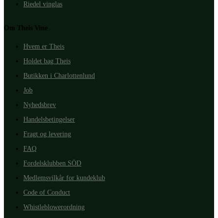
Riedel vinglas
Om Theis Vine
Hvem er Theis
Holdet bag Theis
Butikken i Charlottenlund
Job
Nyhedsbrev
Handelsbetingelser
Fragt og levering
FAQ
Fordelsklubben SÖD
Medlemsvilkår for kundeklub
Code of Conduct
Whistleblowerordning