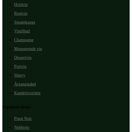
Hvidvin
Rosévin
Smagekasser
Vintilbud
Champagne
Mousserende vin
Dessertvin
Portvin
Sherry
Årgangstabel
Kundefavoritter
Populære druer
Pinot Noir
Nebbiolo