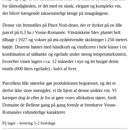
for tålmodigheden, er det med en slank, elegant og kompleks vin,
der bliver hængende taknemmeligt længe på smagsløgene.
Denne vin fremstilles på Pinot Noir-druer, der er dyrket på en lille
parcel på 0,3 ha i Vosne-Romanée. Vinstokkene blev plantet helt
tilbage i 1927 og vokser på øst-sydøstvendte skråninger i 250 meters
højde. Druerne høstes med håndkraft og vinificeres i hele klaser i en
kombination af ståltanke og egefade under streng temperaturkontrol,
hvorefter vinen lagres i ca. 12 måneder i nye og let brugte demi-
muids (600 liters egefade) - halvt af hver.
Parcellens lille størrelse gør produktionen begrænset, og det er
derfor ikke store mængder, vi får hjem af denne unikke vin. Vi
kæmper dog år efter år for at gøre vores allokation større, fordi
Domaine de Bellene gang på gang formår at fremhæve Vosne-
Romanées vidunderlige karakterer.
På lager - levering 1-2 hverdage