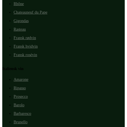
Rhône
Chateauneuf du Pape
Gigondas
Rasteau
Fransk rødvin
Fransk hvidvin
Fransk rosévin
Italiensk vin
Amarone
Ripasso
Prosecco
Barolo
Barbaresco
Brunello