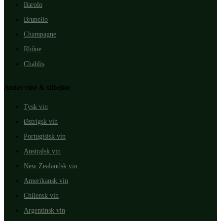
Barolo
Brunello
Champagne
Rhône
Chablis
Andre vine & tilbehør
Tysk vin
Østrigsk vin
Portugisisk vin
Australsk vin
New Zealandsk vin
Amerikansk vin
Chilensk vin
Argentinsk vin