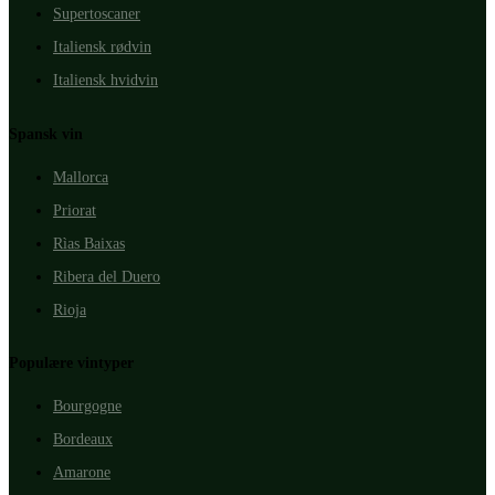
Supertoscaner
Italiensk rødvin
Italiensk hvidvin
Spansk vin
Mallorca
Priorat
Rìas Baixas
Ribera del Duero
Rioja
Populære vintyper
Bourgogne
Bordeaux
Amarone