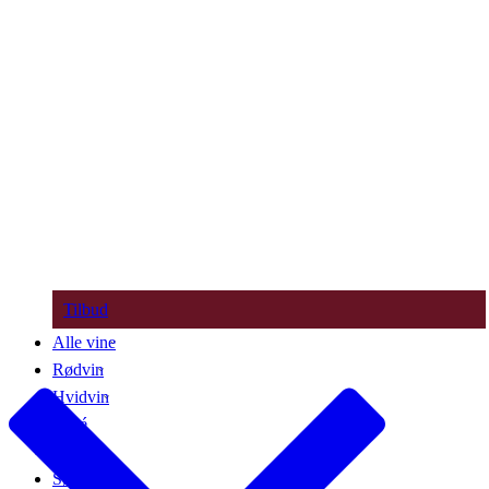
Tilbud
Alle vine
Rødvin
Hvidvin
Rosé
Bobler
Søde vine