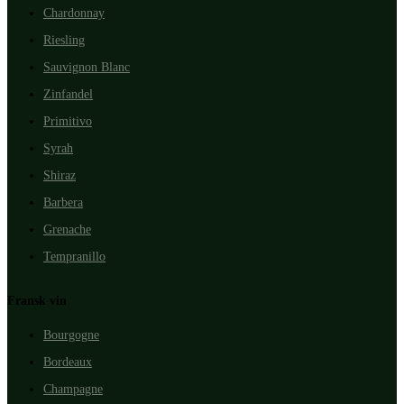
Chardonnay
Riesling
Sauvignon Blanc
Zinfandel
Primitivo
Syrah
Shiraz
Barbera
Grenache
Tempranillo
Fransk vin
Bourgogne
Bordeaux
Champagne