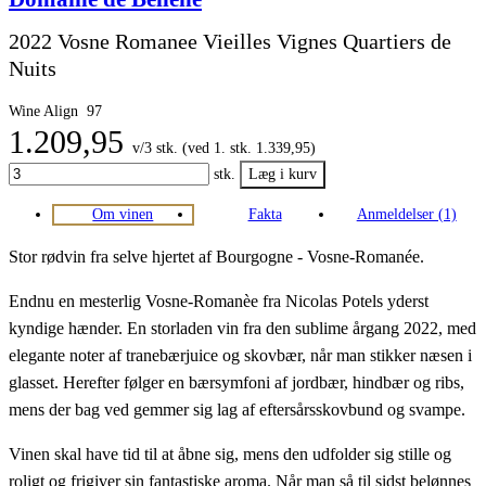
2022 Vosne Romanee Vieilles Vignes Quartiers de
Nuits
Wine Align
97
1.209,95
v/3 stk. (ved 1. stk. 1.339,95)
stk.
Om vinen
Fakta
Anmeldelser (1)
Stor rødvin fra selve hjertet af Bourgogne - Vosne-Romanée.
Endnu en mesterlig Vosne-Romanèe fra Nicolas Potels yderst
kyndige hænder. En storladen vin fra den sublime årgang 2022, med
elegante noter af tranebærjuice og skovbær, når man stikker næsen i
glasset. Herefter følger en bærsymfoni af jordbær, hindbær og ribs,
mens der bag ved gemmer sig lag af eftersårsskovbund og svampe.
Vinen skal have tid til at åbne sig, mens den udfolder sig stille og
roligt og frigiver sin fantastiske aroma. Når man så til sidst belønnes