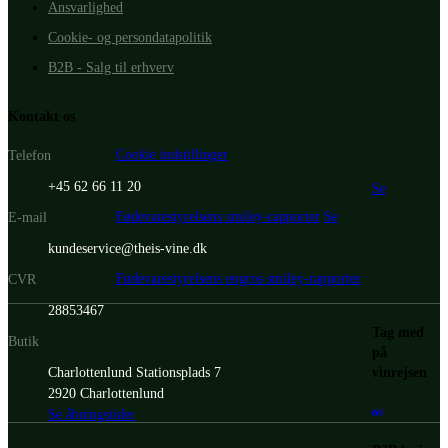
Ansvarlighed
Cookie- og persondatapolitik
B2B - Salg til erhverv
Kontakt os
Cookie indstillinger
Telefon
+45 62 66 11 20
Se
Fødevarestyrelsens smiley-rapporter
Se
E-mail
kundeservice@theis-vine.dk
Fødevarestyrelsens engros smiley-rapporter
CVR
28853467
Tag med
Butik
på
vinrejsen
Charlottenlund Stationsplads 7
2920 Charlottenlund
Se åbningstider