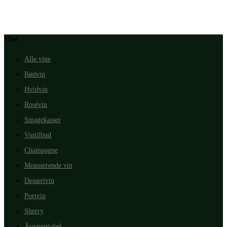
Vine
Alle vine
Rødvin
Hvidvin
Rosévin
Smagekasser
Vintilbud
Champagne
Mousserende vin
Dessertvin
Portvin
Sherry
Årgangstabel