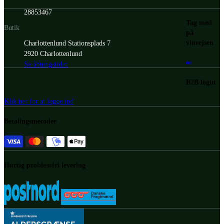
28853467
Tag med
Butik
på
vinrejsen
Charlottenlund Stationsplads 7
2920 Charlottenlund
Se åbningstider
B2B login
Klik her for at logge ind
Betalingsmetoder
Hurtig problemfri levering