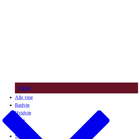
Tilbud
Alle vine
Rødvin
Hvidvin
Rosé
Bobler
Søde vine