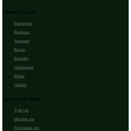
Populære vintyper
Bourgogne
Bordeaux
Amarone
Barolo
Brunello
Champagne
Rhône
Chablis
Andre vine & tilbehør
Tysk vin
Østrigsk vin
Portugisisk vin