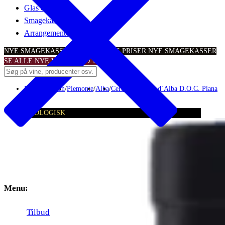
Glas & tilbehør
Smagekasser
Arrangementer
NYE SMAGEKASSER – TIL SKARPE PRISER
NYE SMAGEKASSER
SE ALLE NYE VINTILBUD
TILBUD
Rødvin
/
Italien
/
Piemonte
/
Alba
/
Ceretto
/
Barbera d´Alba D.O.C. Piana
ØKOLOGISK
Menu:
Tilbud