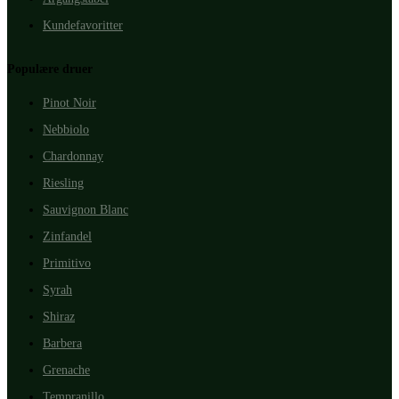
Kundefavoritter
Populære druer
Pinot Noir
Nebbiolo
Chardonnay
Riesling
Sauvignon Blanc
Zinfandel
Primitivo
Syrah
Shiraz
Barbera
Grenache
Tempranillo