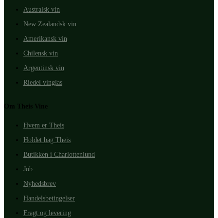
Australsk vin
New Zealandsk vin
Amerikansk vin
Chilensk vin
Argentinsk vin
Riedel vinglas
Om Theis Vine
Hvem er Theis
Holdet bag Theis
Butikken i Charlottenlund
Job
Nyhedsbrev
Handelsbetingelser
Fragt og levering