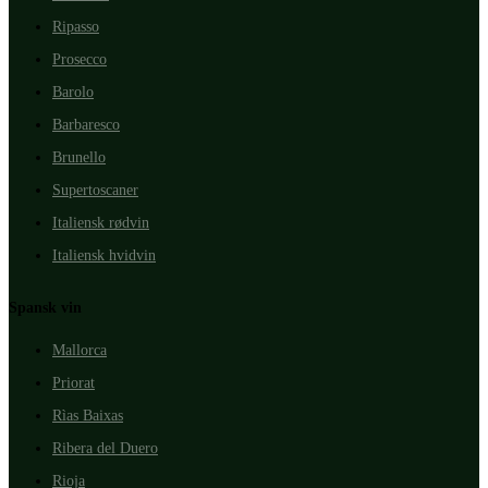
Ripasso
Prosecco
Barolo
Barbaresco
Brunello
Supertoscaner
Italiensk rødvin
Italiensk hvidvin
Spansk vin
Mallorca
Priorat
Rìas Baixas
Ribera del Duero
Rioja