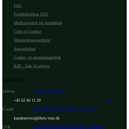
FAQ
Fordelsklubben SÖD
Medlemsvilkår for kundeklub
Code of Conduct
Whistleblowerordning
Ansvarlighed
Cookie- og persondatapolitik
B2B - Salg til erhverv
Kontakt os
Cookie indstillinger
Telefon
+45 62 66 11 20
Se
Fødevarestyrelsens smiley-rapporter
Se
E-mail
kundeservice@theis-vine.dk
Fødevarestyrelsens engros smiley-rapporter
CVR