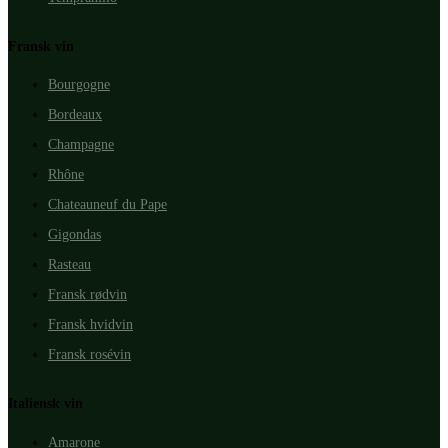
Fransk vin
Bourgogne
Bordeaux
Champagne
Rhône
Chateauneuf du Pape
Gigondas
Rasteau
Fransk rødvin
Fransk hvidvin
Fransk rosévin
Italiensk vin
Amarone