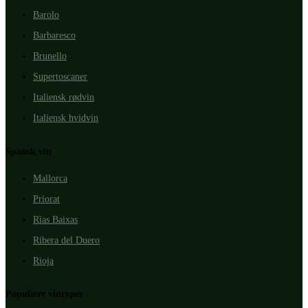
Barolo
Barbaresco
Brunello
Supertoscaner
Italiensk rødvin
Italiensk hvidvin
Spansk vin
Mallorca
Priorat
Rìas Baixas
Ribera del Duero
Rioja
Populære vintyper