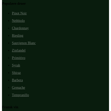
Populære druer
Pinot Noir
Nebbiolo
Chardonnay
Riesling
Sauvignon Blanc
Zinfandel
Primitivo
Syrah
Shiraz
Barbera
Grenache
Tempranillo
Fransk vin