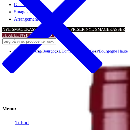
Glas & tilbehør
Smagekasser
Arrangementer
NYE SMAGEKASSER – TIL SKARPE PRISER
NYE SMAGEKASSER
SE ALLE NYE VINTILBUD
TILBUD
Rødvin
/
Frankrig
/
Bourgogne
/
Domaine Michel Gros
/
Bourgogne Hautes 
Menu:
Tilbud