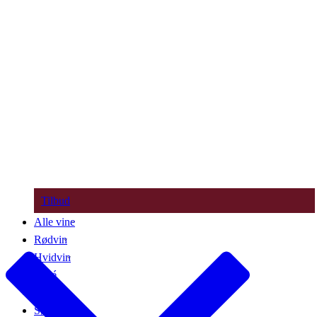
Tilbud
Alle vine
Rødvin
Hvidvin
Rosé
Bobler
Søde vine