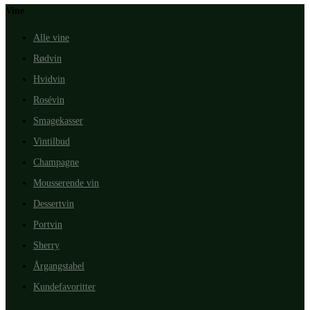
Vine
Alle vine
Rødvin
Hvidvin
Rosévin
Smagekasser
Vintilbud
Champagne
Mousserende vin
Dessertvin
Portvin
Sherry
Årgangstabel
Kundefavoritter