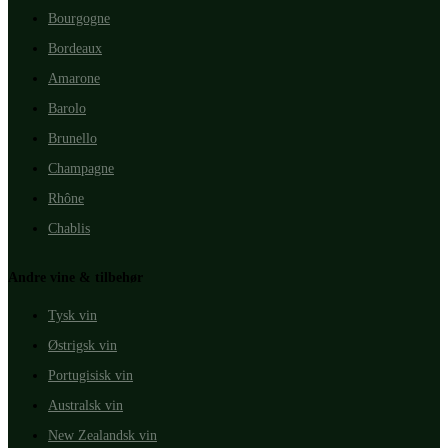
Bourgogne
Bordeaux
Amarone
Barolo
Brunello
Champagne
Rhône
Chablis
Andre vine & tilbehør
Tysk vin
Østrigsk vin
Portugisisk vin
Australsk vin
New Zealandsk vin