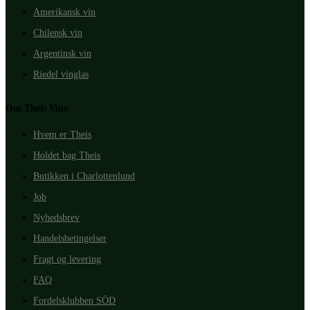
Amerikansk vin
Chilensk vin
Argentinsk vin
Riedel vinglas
Om Theis Vine
Hvem er Theis
Holdet bag Theis
Butikken i Charlottenlund
Job
Nyhedsbrev
Handelsbetingelser
Fragt og levering
FAQ
Fordelsklubben SÖD