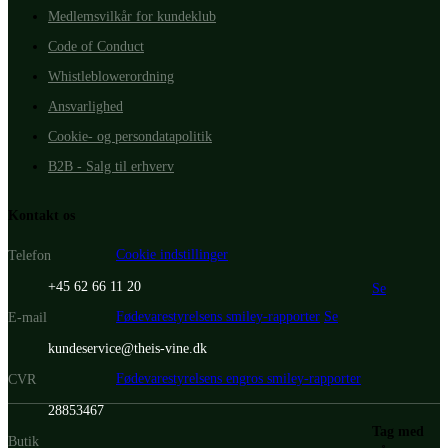
Medlemsvilkår for kundeklub
Code of Conduct
Whistleblowerordning
Ansvarlighed
Cookie- og persondatapolitik
B2B - Salg til erhverv
Kontakt os
Cookie indstillinger
Telefon
+45 62 66 11 20
Se
Fødevarestyrelsens smiley-rapporter
Se
E-mail
kundeservice@theis-vine.dk
Fødevarestyrelsens engros smiley-rapporter
CVR
28853467
Tag med
Butik