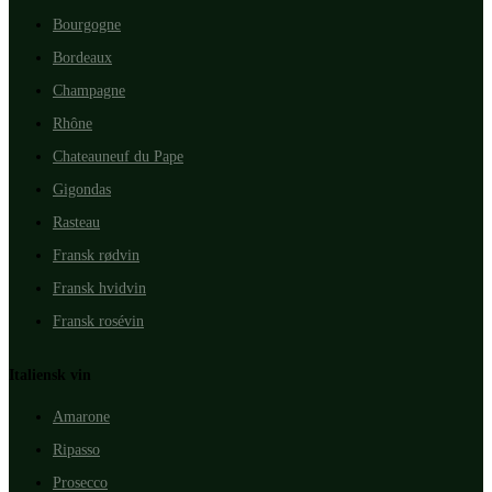
Bourgogne
Bordeaux
Champagne
Rhône
Chateauneuf du Pape
Gigondas
Rasteau
Fransk rødvin
Fransk hvidvin
Fransk rosévin
Italiensk vin
Amarone
Ripasso
Prosecco