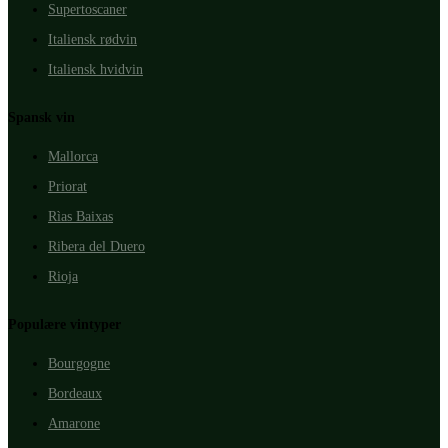
Supertoscaner
Italiensk rødvin
Italiensk hvidvin
Spansk vin
Mallorca
Priorat
Rìas Baixas
Ribera del Duero
Rioja
Populære vintyper
Bourgogne
Bordeaux
Amarone