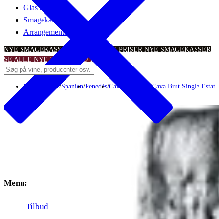
Glas & tilbehør
Smagekasser
Arrangementer
NYE SMAGEKASSER – TIL SKARPE PRISER
NYE SMAGEKASSER
SE ALLE NYE VINTILBUD
TILBUD
Mousserende
/
Spanien
/
Penedès
/
Cava Can Petit
/
Cava Brut Single Estat
Menu:
Tilbud