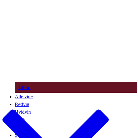
Tilbud
Alle vine
Rødvin
Hvidvin
Rosé
Bobler
Søde vine