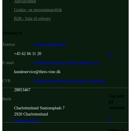
Ansvarlighed
Cookie- og persondatapolitik
B2B - Salg til erhverv
Kontakt os
Cookie indstillinger
Telefon
+45 62 66 11 20
Se
Fødevarestyrelsens smiley-rapporter
Se
E-mail
kundeservice@theis-vine.dk
Fødevarestyrelsens engros smiley-rapporter
CVR
28853467
Tag med
Butik
på
vinrejsen
Charlottenlund Stationsplads 7
2920 Charlottenlund
Se åbningstider
B2B login