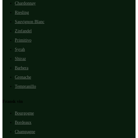
Chardonnay
Riesling
Sauvignon Blanc
Zinfandel
Primitivo
Syrah
Shiraz
Barbera
Grenache
Tempranillo
Fransk vin
Bourgogne
Bordeaux
Champagne