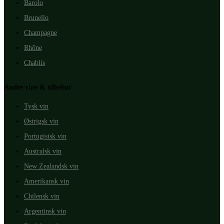
Barolo
Brunello
Champagne
Rhône
Chablis
Andre vine & tilbehør
Tysk vin
Østrigsk vin
Portugisisk vin
Australsk vin
New Zealandsk vin
Amerikansk vin
Chilensk vin
Argentinsk vin