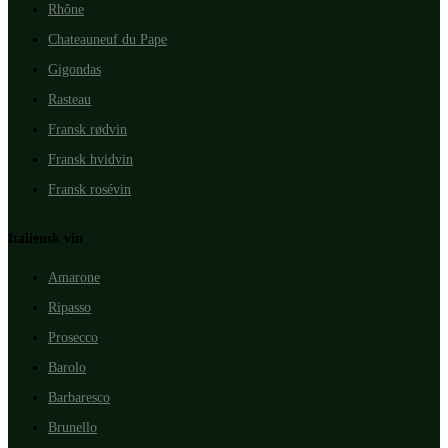
Rhône
Chateauneuf du Pape
Gigondas
Rasteau
Fransk rødvin
Fransk hvidvin
Fransk rosévin
Italiensk vin
Amarone
Ripasso
Prosecco
Barolo
Barbaresco
Brunello