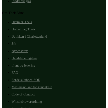
Riedel vinglas
Om Theis Vine
Hvem er Theis
Holdet bag Theis
Butikken i Charlottenlund
Job
Nyhedsbrev
Handelsbetingelser
Fragt og levering
FAQ
Fordelsklubben SÖD
Medlemsvilkår for kundeklub
Code of Conduct
Whistleblowerordning