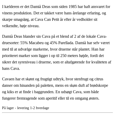
I kælderen er det Damià Deas som siden 1985 har haft ansvaret for
vinens produktion. Det er takket være hans årelange erfaring, og
skarpe smagsløg, at Cava Can Petit år efter år vedholder sit
velkendte, høje niveau.
Damià Deas blander sin Cava på et blend af 2 af de lokale Cava-
druesorter: 55% Macabeu og 45% Parellada. Damià har selv været
med til at udvælge markerne, hvor druerne står plantet. Han har
prioriteret marker som ligger i op til 250 meters højde, fordi det
sikrer det syreniveau i druerne, som er altafgørende for kvaliteten af
hans Cava.
Cavaen har et skønt og frugtigt udtryk, hvor stenfrugt og citrus
danser om hinanden på paletten, mens en skøn duft af brødskorpe
og kiks er at finde i baggrunden. En udsøgt Cava, som både
fungerer fremragende som aperitif eller til en omgang østers.
På lager - levering 1-2 hverdage