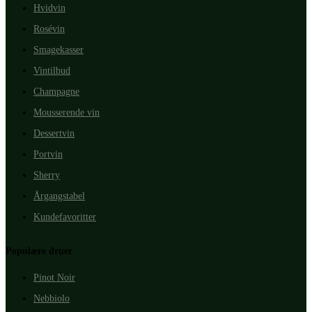
Hvidvin
Rosévin
Smagekasser
Vintilbud
Champagne
Mousserende vin
Dessertvin
Portvin
Sherry
Årgangstabel
Kundefavoritter
Populære druer
Pinot Noir
Nebbiolo