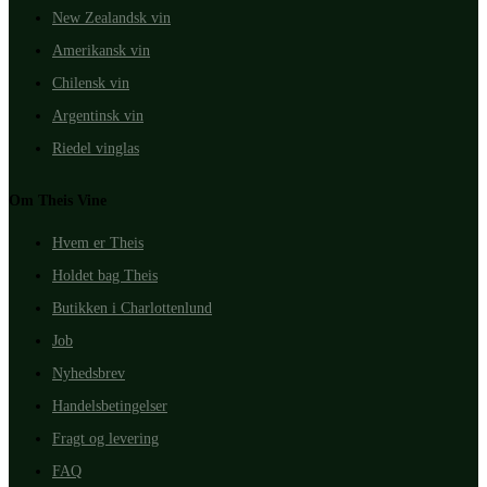
New Zealandsk vin
Amerikansk vin
Chilensk vin
Argentinsk vin
Riedel vinglas
Om Theis Vine
Hvem er Theis
Holdet bag Theis
Butikken i Charlottenlund
Job
Nyhedsbrev
Handelsbetingelser
Fragt og levering
FAQ