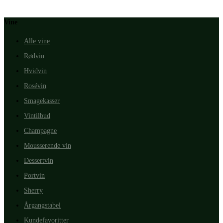
Vine
Alle vine
Rødvin
Hvidvin
Rosévin
Smagekasser
Vintilbud
Champagne
Mousserende vin
Dessertvin
Portvin
Sherry
Årgangstabel
Kundefavoritter