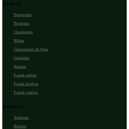
Fransk vin
Bourgogne
Bordeaux
Champagne
Rhône
Chateauneuf du Pape
Gigondas
Rasteau
Fransk rødvin
Fransk hvidvin
Fransk rosévin
Italiensk vin
Amarone
Ripasso