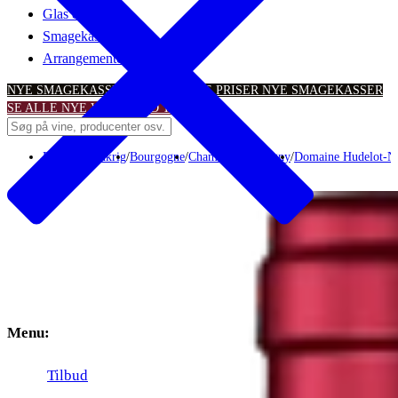
Glas & tilbehør
Smagekasser
Arrangementer
NYE SMAGEKASSER – TIL SKARPE PRISER
NYE SMAGEKASSER
SE ALLE NYE VINTILBUD
TILBUD
Rødvin
/
Frankrig
/
Bourgogne
/
Chambolle-Musigny
/
Domaine Hudelot-No
Menu:
Tilbud