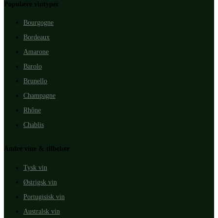
Populære vintyper
Bourgogne
Bordeaux
Amarone
Barolo
Brunello
Champagne
Rhône
Chablis
Andre vine & tilbehør
Tysk vin
Østrigsk vin
Portugisisk vin
Australsk vin