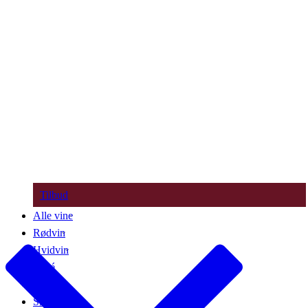
Tilbud
Alle vine
Rødvin
Hvidvin
Rosé
Bobler
Søde vine