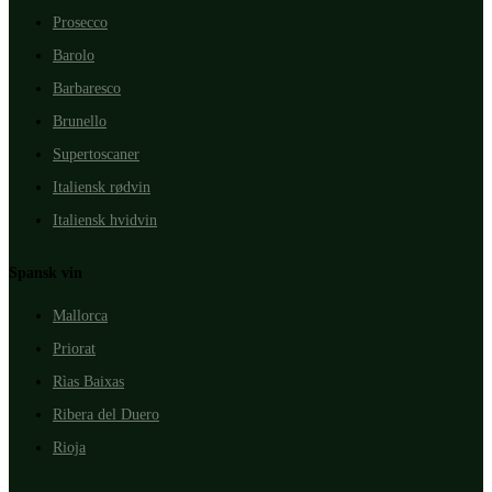
Prosecco
Barolo
Barbaresco
Brunello
Supertoscaner
Italiensk rødvin
Italiensk hvidvin
Spansk vin
Mallorca
Priorat
Rìas Baixas
Ribera del Duero
Rioja