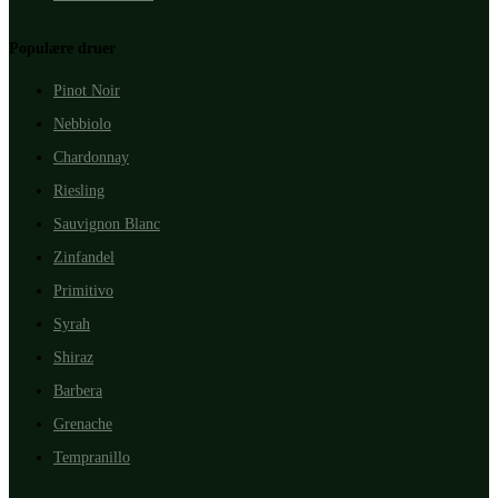
Populære druer
Pinot Noir
Nebbiolo
Chardonnay
Riesling
Sauvignon Blanc
Zinfandel
Primitivo
Syrah
Shiraz
Barbera
Grenache
Tempranillo