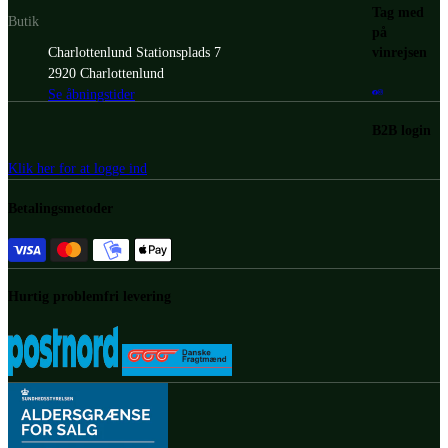
Tag med
Butik
på
vinrejsen
Charlottenlund Stationsplads 7
2920 Charlottenlund
Se åbningstider
B2B login
Klik her for at logge ind
Betalingsmetoder
Hurtig problemfri levering