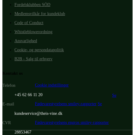
Fordelsklubben SÖD
Medlemsvilkår for kundeklub
Code of Conduct
Whistleblowerordning
Ansvarlighed
Cookie- og persondatapolitik
B2B - Salg til erhverv
Kontakt os
Cookie indstillinger
Telefon
+45 62 66 11 20
Se
Fødevarestyrelsens smiley-rapporter
Se
E-mail
kundeservice@theis-vine.dk
Fødevarestyrelsens engros smiley-rapporter
CVR
28853467