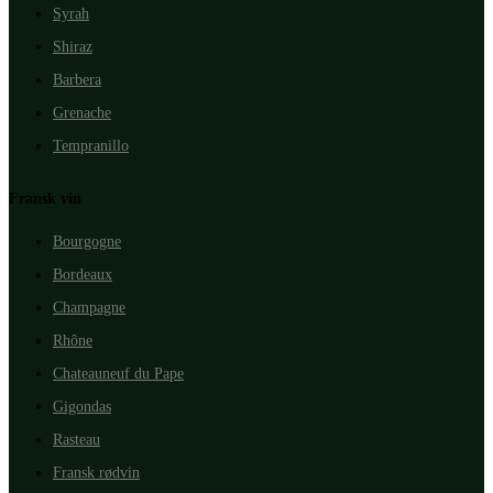
Syrah
Shiraz
Barbera
Grenache
Tempranillo
Fransk vin
Bourgogne
Bordeaux
Champagne
Rhône
Chateauneuf du Pape
Gigondas
Rasteau
Fransk rødvin