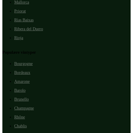
Mallorca
Priorat
Rìas Baixas
Ribera del Duero
Rioja
Populære vintyper
Bourgogne
Bordeaux
Amarone
Barolo
Brunello
Champagne
Rhône
Chablis