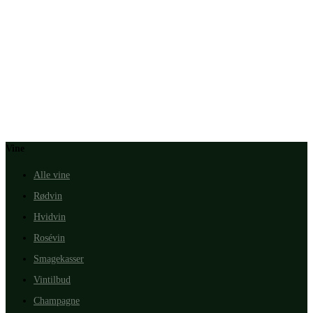
Vine
Alle vine
Rødvin
Hvidvin
Rosévin
Smagekasser
Vintilbud
Champagne