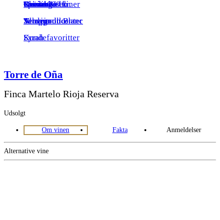
Spiritus
Riesling
Over 1000 kr.
Toscana
Grenache
Rheinhessen
Grüner Veltliner
Sauvignon Blanc
Alle producenter
Tempranillo
Verdejo
Syrah
Kundefavoritter
Torre de Oña
Finca Martelo Rioja Reserva
Udsolgt
Om vinen
Fakta
Anmeldelser
Alternative vine