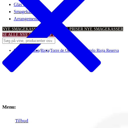
Glas & tilbehør
Smagekasser
Arrangementer
NYE SMAGEKASSER – TIL SKARPE PRISER
NYE SMAGEKASSER
SE ALLE NYE VINTILBUD
TILBUD
Rødvin
/
Spanien
/
Rioja
/
Torre de Oña
/
Finca Martelo Rioja Reserva
Menu:
Tilbud