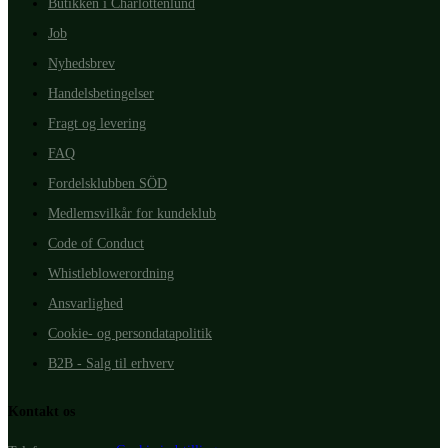
Butikken i Charlottenlund
Job
Nyhedsbrev
Handelsbetingelser
Fragt og levering
FAQ
Fordelsklubben SÖD
Medlemsvilkår for kundeklub
Code of Conduct
Whistleblowerordning
Ansvarlighed
Cookie- og persondatapolitik
B2B - Salg til erhverv
Kontakt os