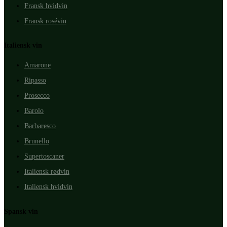
Fransk hvidvin
Fransk rosévin
Italiensk vin
Amarone
Ripasso
Prosecco
Barolo
Barbaresco
Brunello
Supertoscaner
Italiensk rødvin
Italiensk hvidvin
Spansk vin