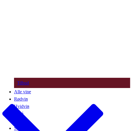
Tilbud
Alle vine
Rødvin
Hvidvin
Rosé
Bobler
Søde vine