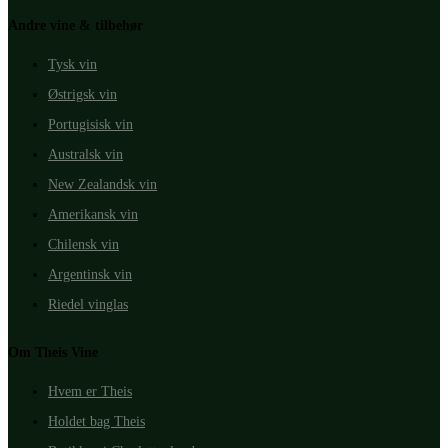
Andre vine & tilbehør
Tysk vin
Østrigsk vin
Portugisisk vin
Australsk vin
New Zealandsk vin
Amerikansk vin
Chilensk vin
Argentinsk vin
Riedel vinglas
Om Theis Vine
Hvem er Theis
Holdet bag Theis