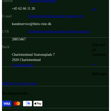
Cookie indstillinger
Telefon
+45 62 66 11 20
Se
Fødevarestyrelsens smiley-rapporter
Se
E-mail
kundeservice@theis-vine.dk
Fødevarestyrelsens engros smiley-rapporter
CVR
28853467
Tag med
Butik
på
vinrejsen
Charlottenlund Stationsplads 7
2920 Charlottenlund
Se åbningstider
B2B login
Klik her for at logge ind
Betalingsmetoder