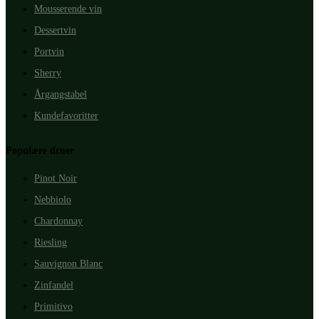
Mousserende vin
Dessertvin
Portvin
Sherry
Årgangstabel
Kundefavoritter
Populære druer
Pinot Noir
Nebbiolo
Chardonnay
Riesling
Sauvignon Blanc
Zinfandel
Primitivo