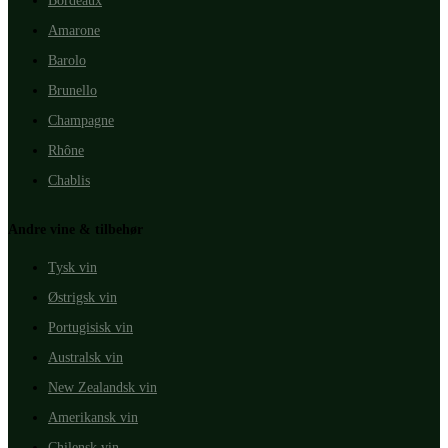
Bordeaux
Amarone
Barolo
Brunello
Champagne
Rhône
Chablis
Andre vine & tilbehør
Tysk vin
Østrigsk vin
Portugisisk vin
Australsk vin
New Zealandsk vin
Amerikansk vin
Chilensk vin