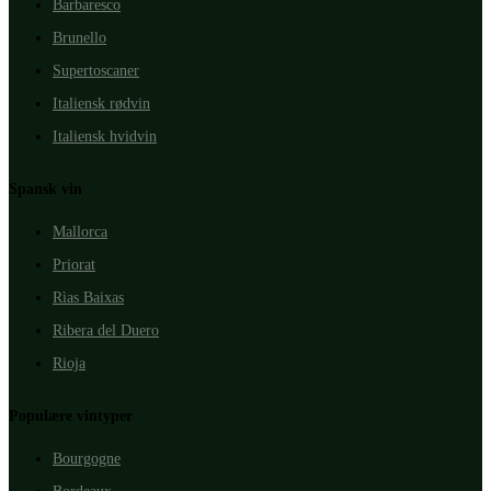
Barbaresco
Brunello
Supertoscaner
Italiensk rødvin
Italiensk hvidvin
Spansk vin
Mallorca
Priorat
Rìas Baixas
Ribera del Duero
Rioja
Populære vintyper
Bourgogne