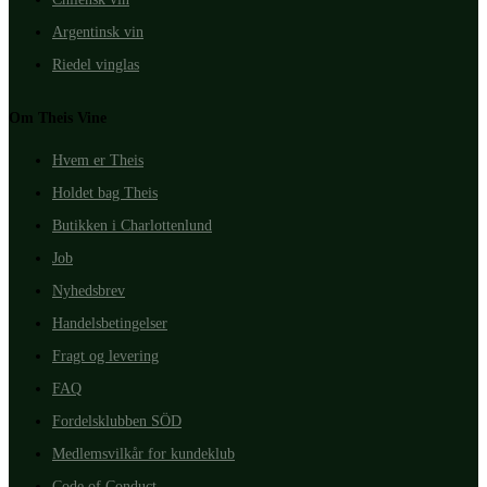
Argentinsk vin
Riedel vinglas
Om Theis Vine
Hvem er Theis
Holdet bag Theis
Butikken i Charlottenlund
Job
Nyhedsbrev
Handelsbetingelser
Fragt og levering
FAQ
Fordelsklubben SÖD
Medlemsvilkår for kundeklub
Code of Conduct