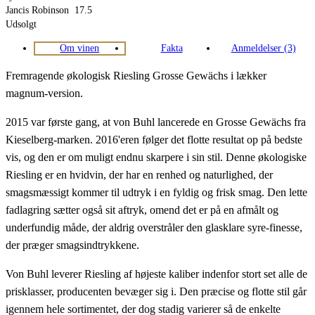
Jancis Robinson
17.5
Udsolgt
Om vinen
Fakta
Anmeldelser (3)
Fremragende økologisk Riesling Grosse Gewächs i lækker
magnum-version.
2015 var første gang, at von Buhl lancerede en Grosse Gewächs fra
Kieselberg-marken. 2016'eren følger det flotte resultat op på bedste
vis, og den er om muligt endnu skarpere i sin stil. Denne økologiske
Riesling er en hvidvin, der har en renhed og naturlighed, der
smagsmæssigt kommer til udtryk i en fyldig og frisk smag. Den lette
fadlagring sætter også sit aftryk, omend det er på en afmålt og
underfundig måde, der aldrig overstråler den glasklare syre-finesse,
der præger smagsindtrykkene.
Von Buhl leverer Riesling af højeste kaliber indenfor stort set alle de
prisklasser, producenten bevæger sig i. Den præcise og flotte stil går
igennem hele sortimentet, der dog stadig varierer så de enkelte