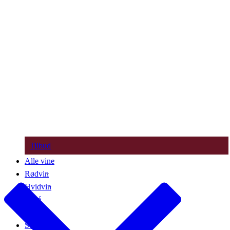
Tilbud
Alle vine
Rødvin
Hvidvin
Rosé
Bobler
Søde vine