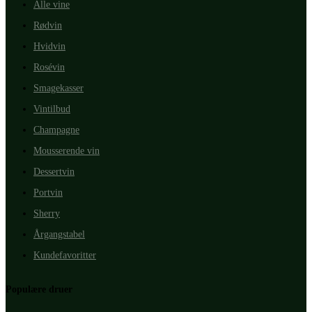
Alle vine
Rødvin
Hvidvin
Rosévin
Smagekasser
Vintilbud
Champagne
Mousserende vin
Dessertvin
Portvin
Sherry
Årgangstabel
Kundefavoritter
Populære druer