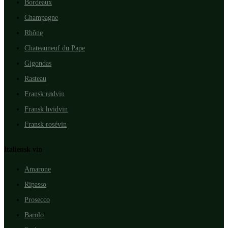
Bordeaux
Champagne
Rhône
Chateauneuf du Pape
Gigondas
Rasteau
Fransk rødvin
Fransk hvidvin
Fransk rosévin
Italiensk vin
Amarone
Ripasso
Prosecco
Barolo