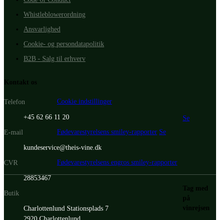
Whistleblowerordning
Ansvarlighed
Cookie- og persondatapolitik
B2B - Salg til erhverv
Kontakt os
Cookie indstillinger
Telefon
+45 62 66 11 20
Se
Fødevarestyrelsens smiley-rapporter
Se
E-mail
kundeservice@theis-vine.dk
Fødevarestyrelsens engros smiley-rapporter
CVR
28853467
Tag med
Butik
på
vinrejsen
Charlottenlund Stationsplads 7
2920 Charlottenlund