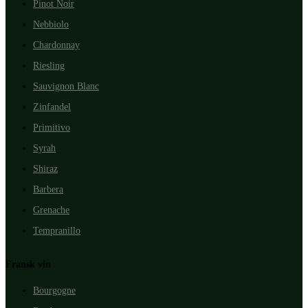
Pinot Noir
Nebbiolo
Chardonnay
Riesling
Sauvignon Blanc
Zinfandel
Primitivo
Syrah
Shiraz
Barbera
Grenache
Tempranillo
Fransk vin
Bourgogne