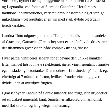
vinstokke, dyrket i de højtbeliggende marker mellem La Sonsierra
og Laguardia, ved foden af Sierra de Cantabria. Her forenes
traditionelle vintraditioner, varieret jordbundsforhold og et særligt
mikroklima – og resultatet er en vin med sjæl, dybde og tydelig
terroirkarakter.
Landua Tinto udgøres primært af Tempranillo, tilsat mindre andele
af Graciano, Garnacha (Grenache) samt et strejf af hvide druesorter,
der tilsammen giver vinen både kompleksitet og finesse.
Hver parcel vinificeres separat for at bevare den unikke karakter.
Efter manuel høst og nøje selektering, gærer vinen spontant i franske
egetræsfade og betontanke. Den modnes i 12 måneder på fransk eg,
efterfulgt af 7 måneder i beton, hvilket afrunder vinen og giver
dybde uden at overdøve frugten.
I glasset byder Landua på florale nuancer, rød frugt, lette krydderier
og en diskret mineralsk kant. Smagen er silkeblød og harmonisk
med flot struktur og lang, elegant eftersmag.