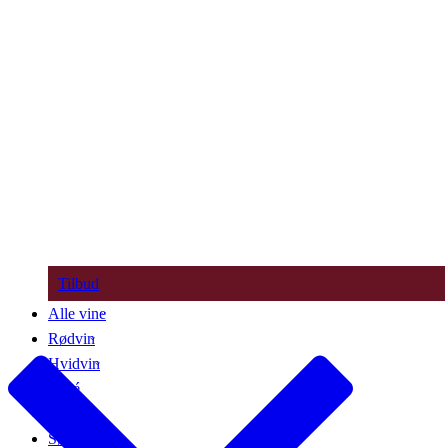
Tilbud
Alle vine
Rødvin
Hvidvin
Rosé
Bobler
Søde vine