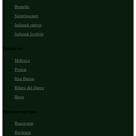
Brunello
Supertoscaner
Italiensk rødvin
Italiensk hvidvin
Spansk vin
Mallorca
Priorat
Rìas Baixas
Ribera del Duero
Rioja
Populære vintyper
Bourgogne
Bordeaux