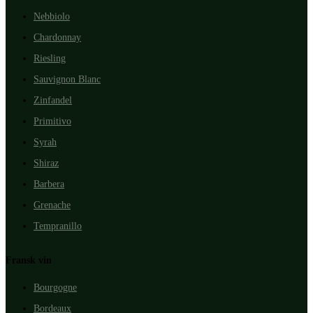
Nebbiolo
Chardonnay
Riesling
Sauvignon Blanc
Zinfandel
Primitivo
Syrah
Shiraz
Barbera
Grenache
Tempranillo
Fransk vin
Bourgogne
Bordeaux