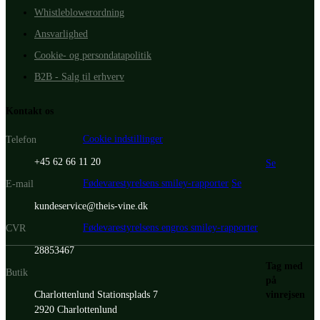
Whistleblowerordning
Ansvarlighed
Cookie- og persondatapolitik
B2B - Salg til erhverv
Kontakt os
Cookie indstillinger
Telefon
+45 62 66 11 20
Se
Fødevarestyrelsens smiley-rapporter
Se
E-mail
kundeservice@theis-vine.dk
Fødevarestyrelsens engros smiley-rapporter
CVR
28853467
Tag med
Butik
på
vinrejsen
Charlottenlund Stationsplads 7
2920 Charlottenlund