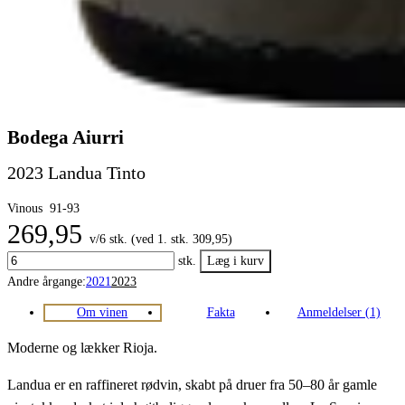
Bodega Aiurri
2023 Landua Tinto
Vinous
91-93
269,95
v/6 stk. (ved 1. stk. 309,95)
stk.
Andre årgange:
2021
2023
Om vinen
Fakta
Anmeldelser (1)
Moderne og lækker Rioja.
Landua er en raffineret rødvin, skabt på druer fra 50–80 år gamle