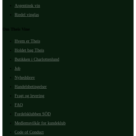
Argentinsk vin
Riedel vinglas
Om Theis Vine
Hvem er Theis
Holdet bag Theis
Butikken i Charlottenlund
Job
Nyhedsbrev
Handelsbetingelser
Fragt og levering
FAQ
Fordelsklubben SÖD
Medlemsvilkår for kundeklub
Code of Conduct