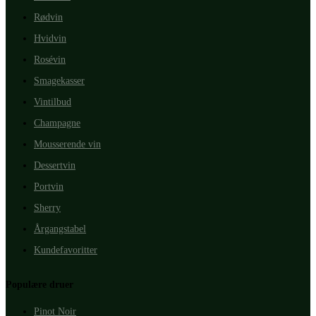
Rødvin
Hvidvin
Rosévin
Smagekasser
Vintilbud
Champagne
Mousserende vin
Dessertvin
Portvin
Sherry
Årgangstabel
Kundefavoritter
Populære druer
Pinot Noir