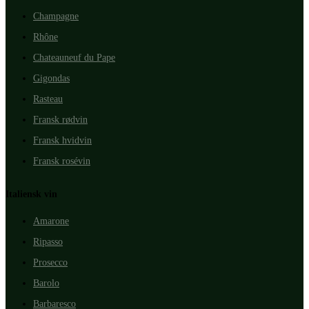
Champagne
Rhône
Chateauneuf du Pape
Gigondas
Rasteau
Fransk rødvin
Fransk hvidvin
Fransk rosévin
Italiensk vin
Amarone
Ripasso
Prosecco
Barolo
Barbaresco