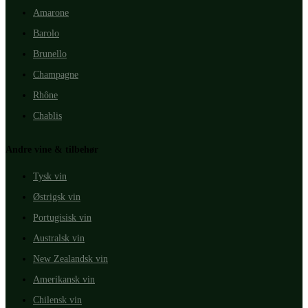
Amarone
Barolo
Brunello
Champagne
Rhône
Chablis
Andre vine & tilbehør
Tysk vin
Østrigsk vin
Portugisisk vin
Australsk vin
New Zealandsk vin
Amerikansk vin
Chilensk vin