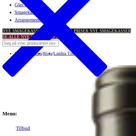
Glas & tilbehør
Smagekasser
Arrangementer
NYE SMAGEKASSER – TIL SKARPE PRISER
NYE SMAGEKASSER
SE ALLE NYE VINTILBUD
TILBUD
Rødvin
/
Spanien
/
Rioja
/
Landua Tinto
Menu:
Tilbud