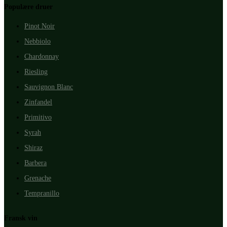
Populære druer
Pinot Noir
Nebbiolo
Chardonnay
Riesling
Sauvignon Blanc
Zinfandel
Primitivo
Syrah
Shiraz
Barbera
Grenache
Tempranillo
Fransk vin