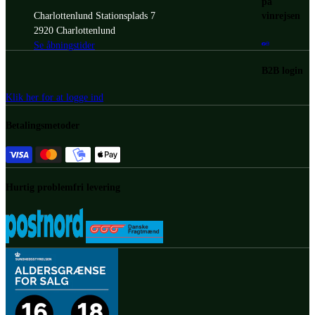
på
vinrejsen
Charlottenlund Stationsplads 7
2920 Charlottenlund
Se åbningstider
B2B login
Klik her for at logge ind
Betalingsmetoder
Hurtig problemfri levering