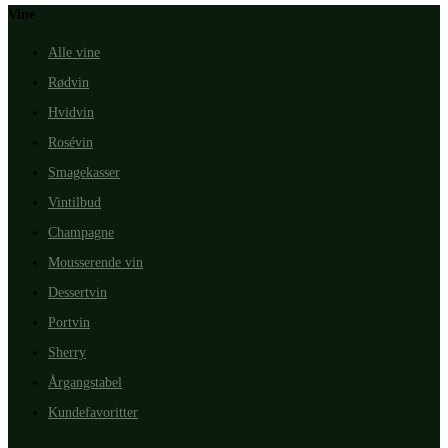
Vine
Alle vine
Rødvin
Hvidvin
Rosévin
Smagekasser
Vintilbud
Champagne
Mousserende vin
Dessertvin
Portvin
Sherry
Årgangstabel
Kundefavoritter