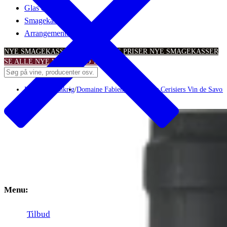
Glas & tilbehør
Smagekasser
Arrangementer
NYE SMAGEKASSER – TIL SKARPE PRISER
NYE SMAGEKASSER
SE ALLE NYE VINTILBUD
TILBUD
Hvidvin
/
Frankrig
/
Domaine Fabien Trosset
/
Les Cerisiers Vin de Savo
Menu:
Tilbud