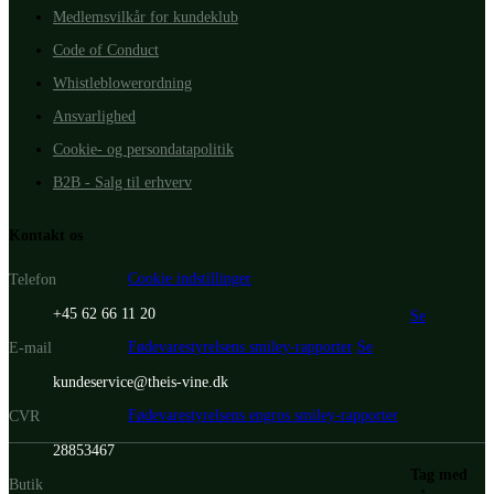
Medlemsvilkår for kundeklub
Code of Conduct
Whistleblowerordning
Ansvarlighed
Cookie- og persondatapolitik
B2B - Salg til erhverv
Kontakt os
Cookie indstillinger
Telefon
+45 62 66 11 20
Se
Fødevarestyrelsens smiley-rapporter
Se
E-mail
kundeservice@theis-vine.dk
Fødevarestyrelsens engros smiley-rapporter
CVR
28853467
Tag med
Butik