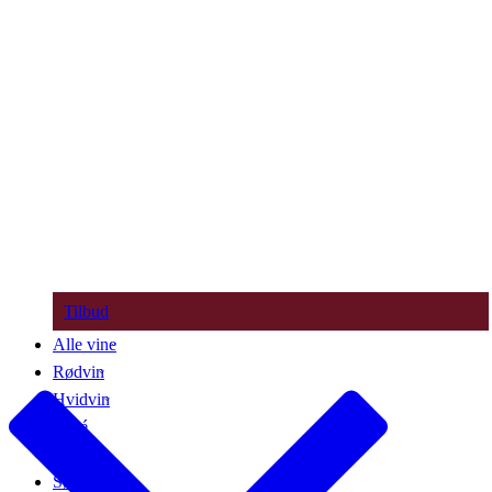
Tilbud
Alle vine
Rødvin
Hvidvin
Rosé
Bobler
Søde vine