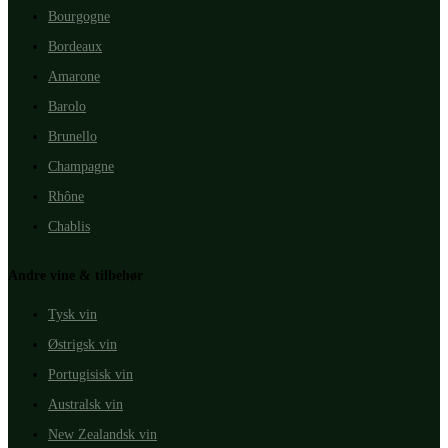
Bourgogne
Bordeaux
Amarone
Barolo
Brunello
Champagne
Rhône
Chablis
Andre vine & tilbehør
Tysk vin
Østrigsk vin
Portugisisk vin
Australsk vin
New Zealandsk vin