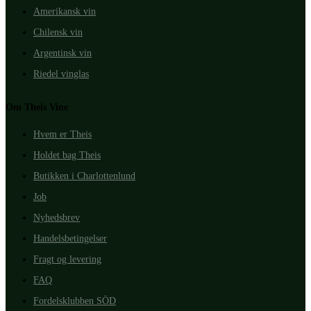
Amerikansk vin
Chilensk vin
Argentinsk vin
Riedel vinglas
Om Theis Vine
Hvem er Theis
Holdet bag Theis
Butikken i Charlottenlund
Job
Nyhedsbrev
Handelsbetingelser
Fragt og levering
FAQ
Fordelsklubben SÖD