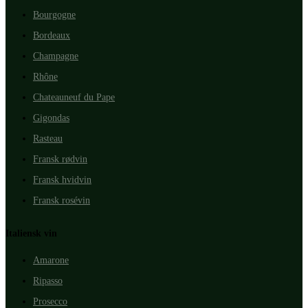
Bourgogne
Bordeaux
Champagne
Rhône
Chateauneuf du Pape
Gigondas
Rasteau
Fransk rødvin
Fransk hvidvin
Fransk rosévin
Italiensk vin
Amarone
Ripasso
Prosecco