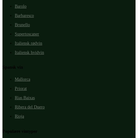
Barolo
Barbaresco
Brunello
Supertoscaner
Italiensk rødvin
Italiensk hvidvin
Spansk vin
Mallorca
Priorat
Rìas Baixas
Ribera del Duero
Rioja
Populære vintyper