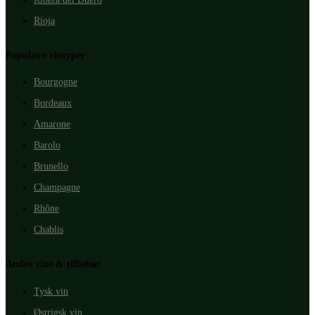
Rioja
Populære vintyper
Bourgogne
Bordeaux
Amarone
Barolo
Brunello
Champagne
Rhône
Chablis
Andre vine & tilbehør
Tysk vin
Østrigsk vin