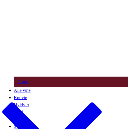
Tilbud
Alle vine
Rødvin
Hvidvin
Rosé
Bobler
Søde vine