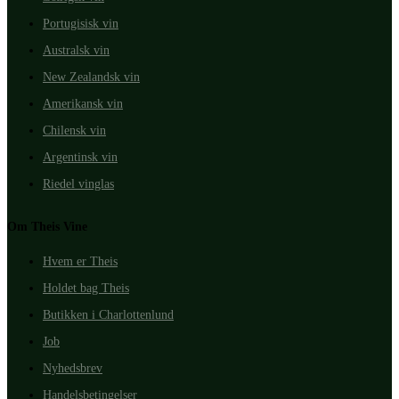
Portugisisk vin
Australsk vin
New Zealandsk vin
Amerikansk vin
Chilensk vin
Argentinsk vin
Riedel vinglas
Om Theis Vine
Hvem er Theis
Holdet bag Theis
Butikken i Charlottenlund
Job
Nyhedsbrev
Handelsbetingelser