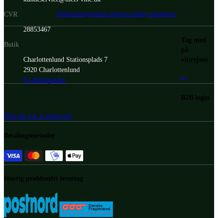
Fødevarestyrelsens engros smiley-rapporter
CVR
28853467
Tag med
Butik
på
vinrejsen
Charlottenlund Stationsplads 7
2920 Charlottenlund
Se åbningstider
B2B login
Klik her for at logge ind
Betalingsmetoder
Hurtig problemfri levering