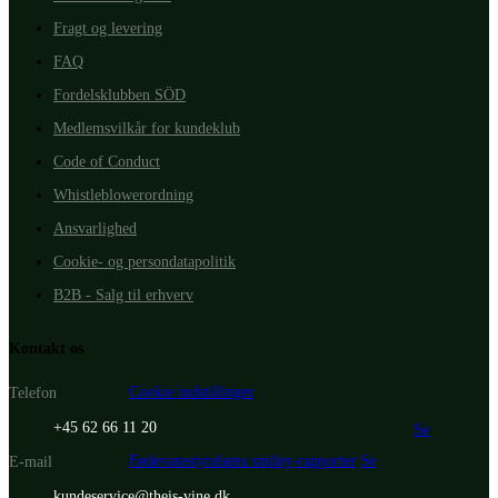
Fragt og levering
FAQ
Fordelsklubben SÖD
Medlemsvilkår for kundeklub
Code of Conduct
Whistleblowerordning
Ansvarlighed
Cookie- og persondatapolitik
B2B - Salg til erhverv
Kontakt os
Cookie indstillinger
Telefon
+45 62 66 11 20
Se
Fødevarestyrelsens smiley-rapporter
Se
E-mail
kundeservice@theis-vine.dk