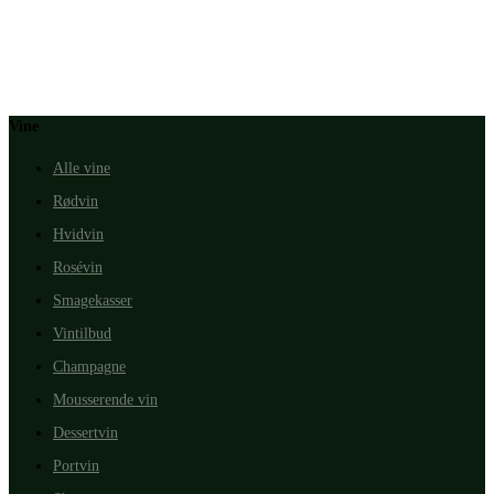
Vine
Alle vine
Rødvin
Hvidvin
Rosévin
Smagekasser
Vintilbud
Champagne
Mousserende vin
Dessertvin
Portvin