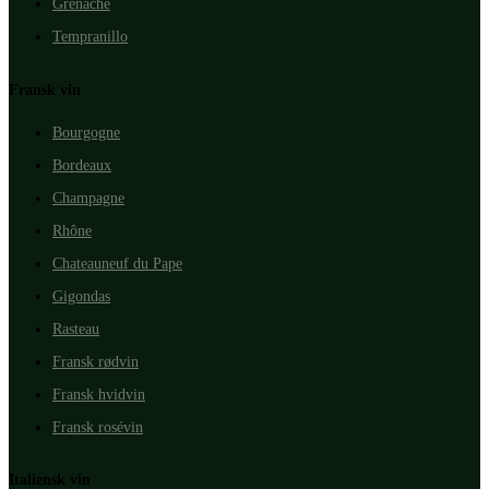
Grenache
Tempranillo
Fransk vin
Bourgogne
Bordeaux
Champagne
Rhône
Chateauneuf du Pape
Gigondas
Rasteau
Fransk rødvin
Fransk hvidvin
Fransk rosévin
Italiensk vin