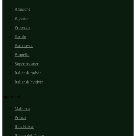
Amarone
Ripasso
Prosecco
Barolo
Barbaresco
Brunello
Supertoscaner
Italiensk rødvin
Italiensk hvidvin
Spansk vin
Mallorca
Priorat
Rìas Baixas
Ribera del Duero