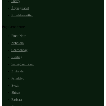
Sherry
Årgangstabel
Kundefavoritter
Populære druer
Pinot Noir
Nebbiolo
Chardonnay
Riesling
Sauvignon Blanc
Zinfandel
Primitivo
Syrah
Shiraz
Barbera