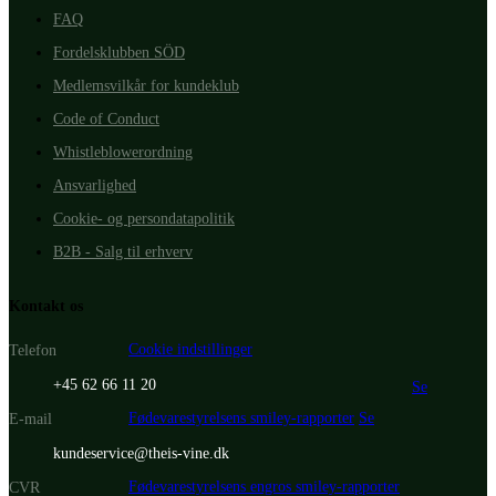
FAQ
Fordelsklubben SÖD
Medlemsvilkår for kundeklub
Code of Conduct
Whistleblowerordning
Ansvarlighed
Cookie- og persondatapolitik
B2B - Salg til erhverv
Kontakt os
Cookie indstillinger
Telefon
+45 62 66 11 20
Se
Fødevarestyrelsens smiley-rapporter
Se
E-mail
kundeservice@theis-vine.dk
Fødevarestyrelsens engros smiley-rapporter
CVR