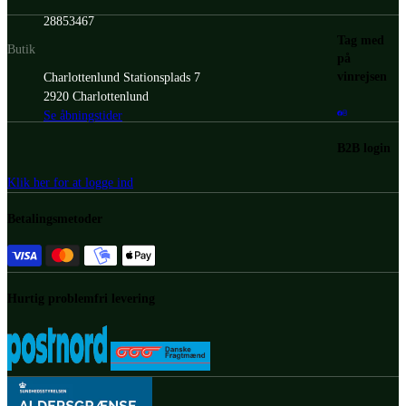
28853467
Tag med
Butik
på
vinrejsen
Charlottenlund Stationsplads 7
2920 Charlottenlund
Se åbningstider
B2B login
Klik her for at logge ind
Betalingsmetoder
Hurtig problemfri levering