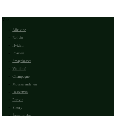
Vine
Alle vine
Rødvin
Hvidvin
Rosévin
Smagekasser
Vintilbud
Champagne
Mousserende vin
Dessertvin
Portvin
Sherry
Årgangstabel