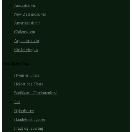
Australsk vin
New Zealandsk vin
Amerikansk vin
Chilensk vin
Argentinsk vin
Riedel vinglas
Om Theis Vine
Hvem er Theis
Holdet bag Theis
Butikken i Charlottenlund
Job
Nyhedsbrev
Handelsbetingelser
Fragt og levering