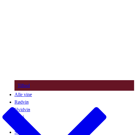
Tilbud
Alle vine
Rødvin
Hvidvin
Rosé
Bobler
Søde vine