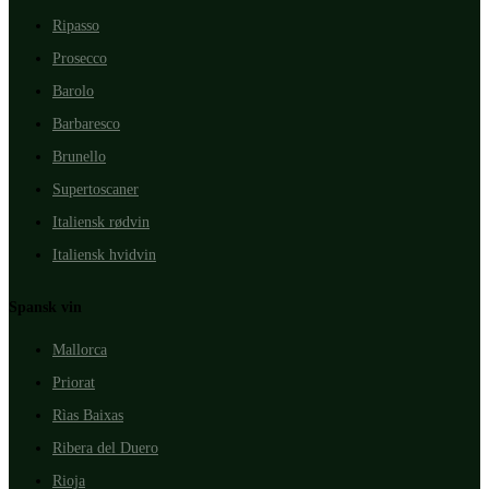
Ripasso
Prosecco
Barolo
Barbaresco
Brunello
Supertoscaner
Italiensk rødvin
Italiensk hvidvin
Spansk vin
Mallorca
Priorat
Rìas Baixas
Ribera del Duero
Rioja