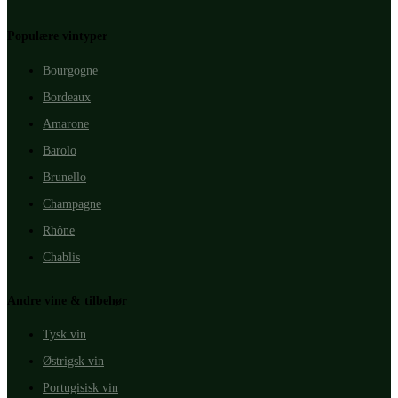
Populære vintyper
Bourgogne
Bordeaux
Amarone
Barolo
Brunello
Champagne
Rhône
Chablis
Andre vine & tilbehør
Tysk vin
Østrigsk vin
Portugisisk vin