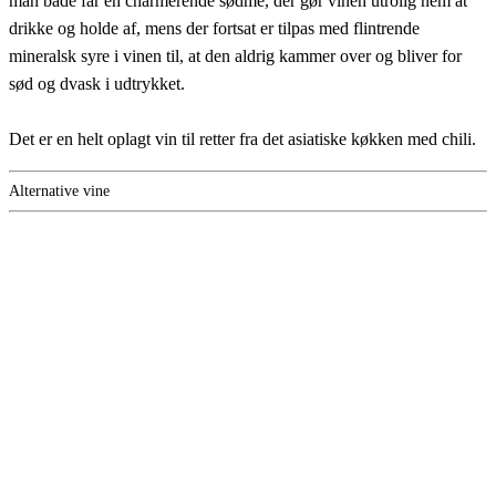
man både får en charmerende sødme, der gør vinen utrolig nem at
drikke og holde af, mens der fortsat er tilpas med flintrende
mineralsk syre i vinen til, at den aldrig kammer over og bliver for
sød og dvask i udtrykket.
Det er en helt oplagt vin til retter fra det asiatiske køkken med chili.
Alternative vine