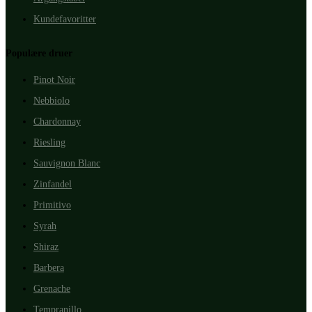
Kundefavoritter
Populære druer
Pinot Noir
Nebbiolo
Chardonnay
Riesling
Sauvignon Blanc
Zinfandel
Primitivo
Syrah
Shiraz
Barbera
Grenache
Tempranillo