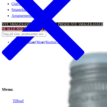
Glas & tilbehør
Smagekasser
Arrangementer
NYE SMAGEKASSER – TIL SKARPE PRISER
NYE SMAGEKASSER
SE ALLE NYE VINTILBUD
TILBUD
Hvidvin
/
Tyskland
/
Mosel
/
Riesling Feinherb
Menu:
Tilbud