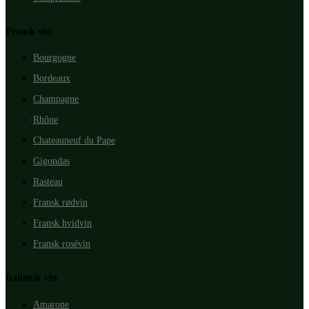
Fransk vin
Bourgogne
Bordeaux
Champagne
Rhône
Chateauneuf du Pape
Gigondas
Rasteau
Fransk rødvin
Fransk hvidvin
Fransk rosévin
Italiensk vin
Amarone