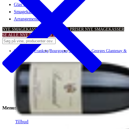
Glas & tilbehør
Smagekasser
Arrangementer
NYE SMAGEKASSER – TIL SKARPE PRISER
NYE SMAGEKASSER
SE ALLE NYE VINTILBUD
TILBUD
Smagekasse
/
Frankrig
/
Bourgogne
/
Smagekasse - Georges Glantenay & F
Menu:
Tilbud