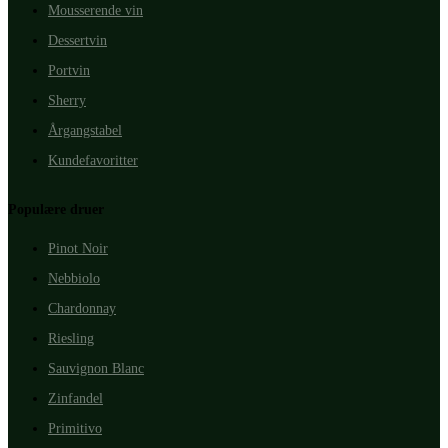
Mousserende vin
Dessertvin
Portvin
Sherry
Årgangstabel
Kundefavoritter
Populære druer
Pinot Noir
Nebbiolo
Chardonnay
Riesling
Sauvignon Blanc
Zinfandel
Primitivo