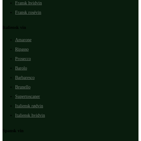
Fransk hvidvin
Fransk rosévin
Italiensk vin
Amarone
Ripasso
Prosecco
Barolo
Barbaresco
Brunello
Supertoscaner
Italiensk rødvin
Italiensk hvidvin
Spansk vin