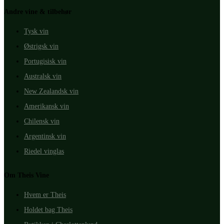
Andre vine & tilbehør
Tysk vin
Østrigsk vin
Portugisisk vin
Australsk vin
New Zealandsk vin
Amerikansk vin
Chilensk vin
Argentinsk vin
Riedel vinglas
Om Theis Vine
Hvem er Theis
Holdet bag Theis