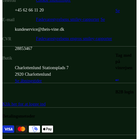
Cookie indstillinger
Telefon
+45 62 66 11 20
Se
Fødevarestyrelsens smiley-rapporter
Se
E-mail
kundeservice@theis-vine.dk
Fødevarestyrelsens engros smiley-rapporter
CVR
28853467
Tag med
Butik
på
vinrejsen
Charlottenlund Stationsplads 7
2920 Charlottenlund
Se åbningstider
B2B login
Klik her for at logge ind
Betalingsmetoder