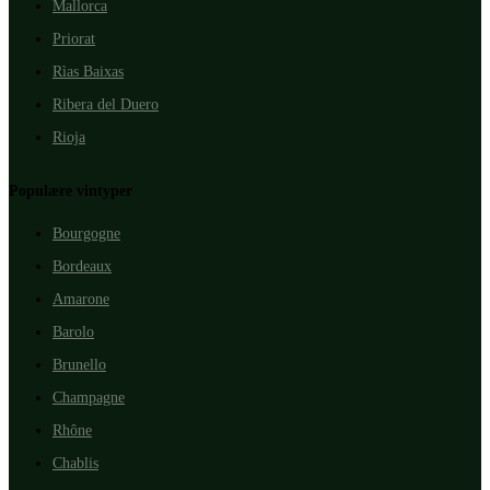
Mallorca
Priorat
Rìas Baixas
Ribera del Duero
Rioja
Populære vintyper
Bourgogne
Bordeaux
Amarone
Barolo
Brunello
Champagne
Rhône
Chablis