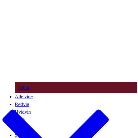
Tilbud
Alle vine
Rødvin
Hvidvin
Rosé
Bobler
Søde vine