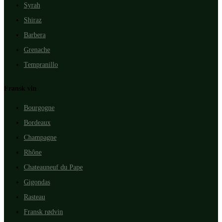
Syrah
Shiraz
Barbera
Grenache
Tempranillo
Fransk vin
Bourgogne
Bordeaux
Champagne
Rhône
Chateauneuf du Pape
Gigondas
Rasteau
Fransk rødvin