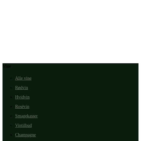
Vine
Alle vine
Rødvin
Hvidvin
Rosévin
Smagekasser
Vintilbud
Champagne