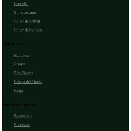
Brunello
Supertoscaner
Italiensk rødvin
Italiensk hvidvin
Spansk vin
Mallorca
Priorat
Rìas Baixas
Ribera del Duero
Rioja
Populære vintyper
Bourgogne
Bordeaux