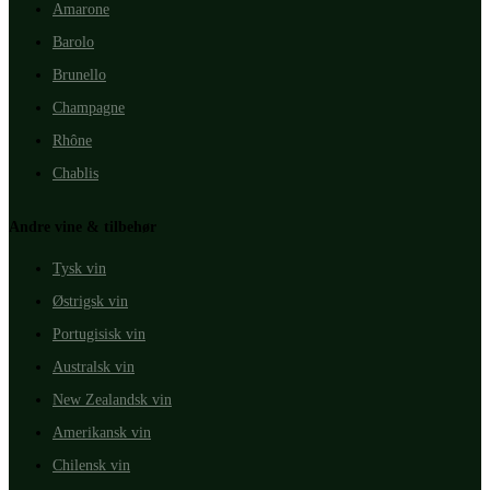
Amarone
Barolo
Brunello
Champagne
Rhône
Chablis
Andre vine & tilbehør
Tysk vin
Østrigsk vin
Portugisisk vin
Australsk vin
New Zealandsk vin
Amerikansk vin
Chilensk vin