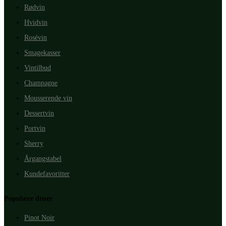
Rødvin
Hvidvin
Rosévin
Smagekasser
Vintilbud
Champagne
Mousserende vin
Dessertvin
Portvin
Sherry
Årgangstabel
Kundefavoritter
Populære druer
Pinot Noir