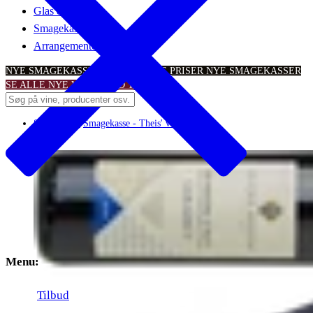
Glas & tilbehør
Smagekasser
Arrangementer
NYE SMAGEKASSER – TIL SKARPE PRISER
NYE SMAGEKASSER
SE ALLE NYE VINTILBUD
TILBUD
Smagekasse
/
Smagekasse - Theis' valuekasse
Menu:
Tilbud