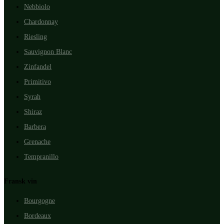
Nebbiolo
Chardonnay
Riesling
Sauvignon Blanc
Zinfandel
Primitivo
Syrah
Shiraz
Barbera
Grenache
Tempranillo
Fransk vin
Bourgogne
Bordeaux