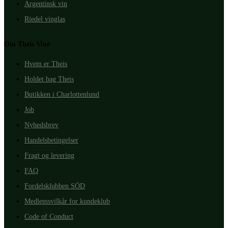
Argentinsk vin
Riedel vinglas
Om Theis Vine
Hvem er Theis
Holdet bag Theis
Butikken i Charlottenlund
Job
Nyhedsbrev
Handelsbetingelser
Fragt og levering
FAQ
Fordelsklubben SÖD
Medlemsvilkår for kundeklub
Code of Conduct