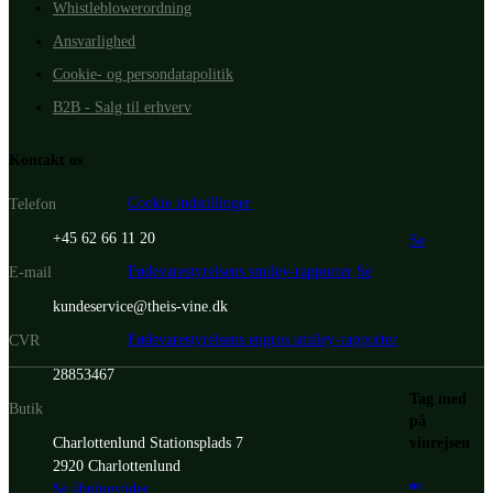
Whistleblowerordning
Ansvarlighed
Cookie- og persondatapolitik
B2B - Salg til erhverv
Kontakt os
Cookie indstillinger
Telefon
+45 62 66 11 20
Se
Fødevarestyrelsens smiley-rapporter
Se
E-mail
kundeservice@theis-vine.dk
Fødevarestyrelsens engros smiley-rapporter
CVR
28853467
Tag med
Butik
på
vinrejsen
Charlottenlund Stationsplads 7
2920 Charlottenlund
Se åbningstider