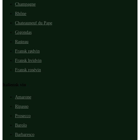
Champagne
Rhône
Chateauneuf du Pape
Gigondas
Rasteau
Fransk rødvin
Fransk hvidvin
Fransk rosévin
Italiensk vin
Amarone
Ripasso
Prosecco
Barolo
Barbaresco