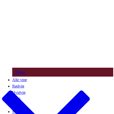
Tilbud
Alle vine
Rødvin
Hvidvin
Rosé
Bobler
Søde vine