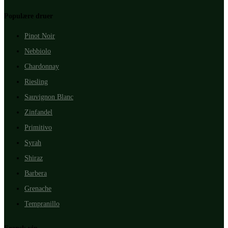
Populære druer
Pinot Noir
Nebbiolo
Chardonnay
Riesling
Sauvignon Blanc
Zinfandel
Primitivo
Syrah
Shiraz
Barbera
Grenache
Tempranillo