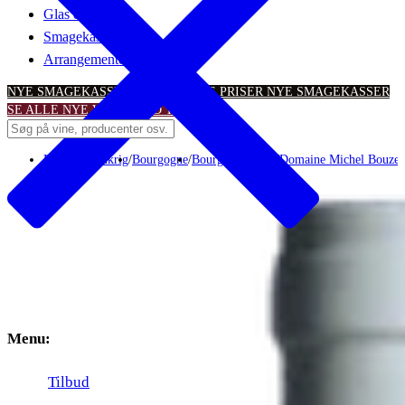
Glas & tilbehør
Smagekasser
Arrangementer
NYE SMAGEKASSER – TIL SKARPE PRISER
NYE SMAGEKASSER
SE ALLE NYE VINTILBUD
TILBUD
Rødvin
/
Frankrig
/
Bourgogne
/
Bourgogne AOP
/
Domaine Michel Bouzer
Menu:
Tilbud