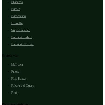
Prosecco
Barolo
Barbaresco
Brunello
Supertoscaner
Italiensk rødvin
Italiensk hvidvin
Spansk vin
Mallorca
Priorat
Rìas Baixas
Ribera del Duero
Rioja
Populære vintyper