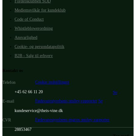
Fordelsklubben SÖD
Medlemsvilkår for kundeklub
Code of Conduct
Whistleblowerordning
Ansvarlighed
Cookie- og persondatapolitik
B2B - Salg til erhverv
Kontakt os
Cookie indstillinger
Telefon
+45 62 66 11 20
Se
Fødevarestyrelsens smiley-rapporter
Se
E-mail
kundeservice@theis-vine.dk
Fødevarestyrelsens engros smiley-rapporter
CVR
28853467