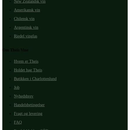
New Zealandsk vin
Amerikansk vin
Chilensk vin
Argentinsk vin
Riedel vinglas
Om Theis Vine
Hvem er Theis
Holdet bag Theis
Butikken i Charlottenlund
Job
Nyhedsbrev
Handelsbetingelser
Fragt og levering
FAQ