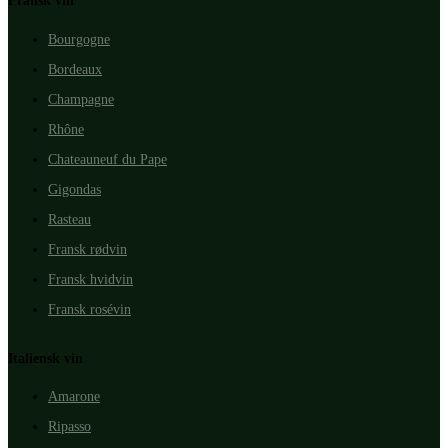
Fransk vin
Bourgogne
Bordeaux
Champagne
Rhône
Chateauneuf du Pape
Gigondas
Rasteau
Fransk rødvin
Fransk hvidvin
Fransk rosévin
Italiensk vin
Amarone
Ripasso