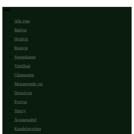
Vine
Alle vine
Rødvin
Hvidvin
Rosévin
Smagekasser
Vintilbud
Champagne
Mousserende vin
Dessertvin
Portvin
Sherry
Årgangstabel
Kundefavoritter