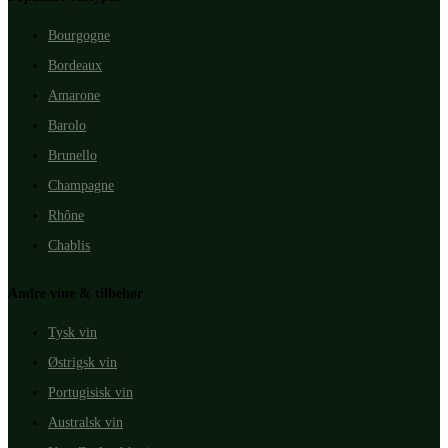
Bourgogne
Bordeaux
Amarone
Barolo
Brunello
Champagne
Rhône
Chablis
Andre vine & tilbehør
Tysk vin
Østrigsk vin
Portugisisk vin
Australsk vin