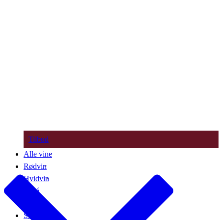
Tilbud
Alle vine
Rødvin
Hvidvin
Rosé
Bobler
Søde vine