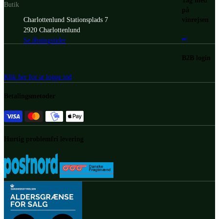
Tag med
Butik
på
vinrejsen
Charlottenlund Stationsplads 7
2920 Charlottenlund
Se åbningstider
B2B login
Klik her for at logge ind
Betalingsmetoder
Hurtig problemfri levering