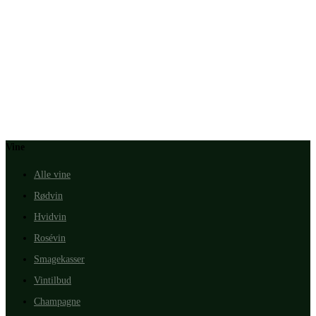
Vine
Alle vine
Rødvin
Hvidvin
Rosévin
Smagekasser
Vintilbud
Champagne