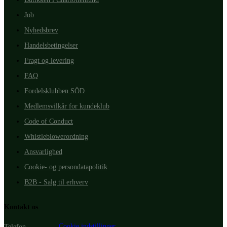
Job
Nyhedsbrev
Handelsbetingelser
Fragt og levering
FAQ
Fordelsklubben SÖD
Medlemsvilkår for kundeklub
Code of Conduct
Whistleblowerordning
Ansvarlighed
Cookie- og persondatapolitik
B2B - Salg til erhverv
Kontakt os
Cookie indstillinger
Telefon