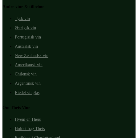
Andre vine & tilbehør
Tysk vin
Østrigsk vin
Portugisisk vin
Australsk vin
New Zealandsk vin
Amerikansk vin
Chilensk vin
Argentinsk vin
Riedel vinglas
Om Theis Vine
Hvem er Theis
Holdet bag Theis
Butikken i Charlottenlund