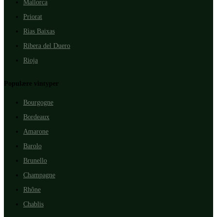
Mallorca
Priorat
Rìas Baixas
Ribera del Duero
Rioja
Populære vintyper
Bourgogne
Bordeaux
Amarone
Barolo
Brunello
Champagne
Rhône
Chablis