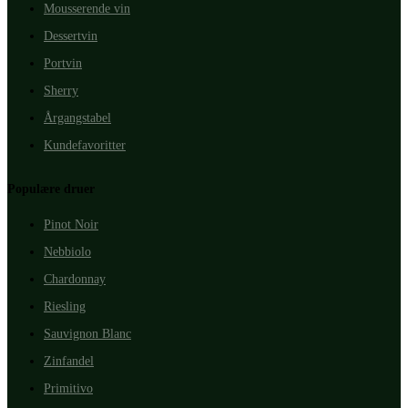
Mousserende vin
Dessertvin
Portvin
Sherry
Årgangstabel
Kundefavoritter
Populære druer
Pinot Noir
Nebbiolo
Chardonnay
Riesling
Sauvignon Blanc
Zinfandel
Primitivo