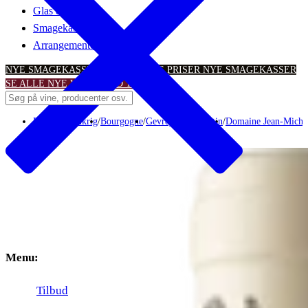
Glas & tilbehør
Smagekasser
Arrangementer
NYE SMAGEKASSER – TIL SKARPE PRISER
NYE SMAGEKASSER
SE ALLE NYE VINTILBUD
TILBUD
Rødvin
/
Frankrig
/
Bourgogne
/
Gevrey-Chambertin
/
Domaine Jean-Michel
Menu:
Tilbud