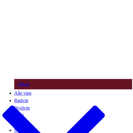
Tilbud
Alle vine
Rødvin
Hvidvin
Rosé
Bobler
Søde vine