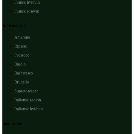
Fransk hvidvin
Fransk rosévin
Italiensk vin
Amarone
Ripasso
Prosecco
Barolo
Barbaresco
Brunello
Supertoscaner
Italiensk rødvin
Italiensk hvidvin
Spansk vin