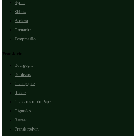
Syrah
Shiraz
Barbera
Grenache
Tempranillo
Fransk vin
Bourgogne
Bordeaux
Champagne
Rhône
Chateauneuf du Pape
Gigondas
Rasteau
Fransk rødvin