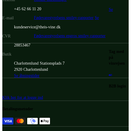
+45 62 66 11 20
Se
Fødevarestyrelsens smiley-rapporter
Se
E-mail
kundeservice@theis-vine.dk
Fødevarestyrelsens engros smiley-rapporter
CVR
28853467
Tag med
Butik
på
vinrejsen
Charlottenlund Stationsplads 7
2920 Charlottenlund
Se åbningstider
B2B login
Klik her for at logge ind
Betalingsmetoder