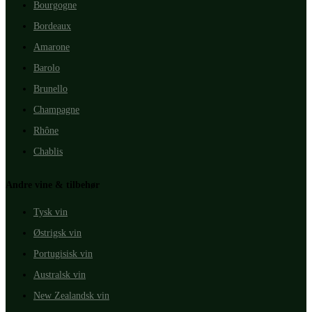
Bourgogne
Bordeaux
Amarone
Barolo
Brunello
Champagne
Rhône
Chablis
Andre vine & tilbehør
Tysk vin
Østrigsk vin
Portugisisk vin
Australsk vin
New Zealandsk vin