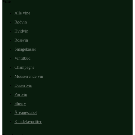
Vine
Alle vine
Rødvin
Hvidvin
Rosévin
Smagekasser
Vintilbud
Champagne
Mousserende vin
Dessertvin
Portvin
Sherry
Årgangstabel
Kundefavoritter