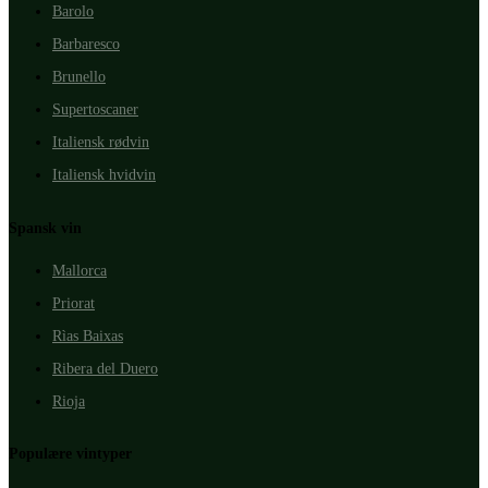
Barolo
Barbaresco
Brunello
Supertoscaner
Italiensk rødvin
Italiensk hvidvin
Spansk vin
Mallorca
Priorat
Rìas Baixas
Ribera del Duero
Rioja
Populære vintyper