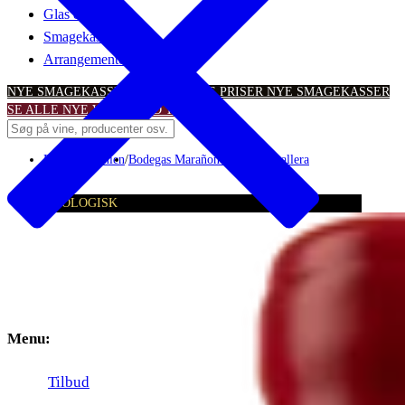
Glas & tilbehør
Smagekasser
Arrangementer
NYE SMAGEKASSER – TIL SKARPE PRISER
NYE SMAGEKASSER
SE ALLE NYE VINTILBUD
TILBUD
Rødvin
/
Spanien
/
Bodegas Marañones
/
Peña Caballera
ØKOLOGISK
Menu:
Tilbud