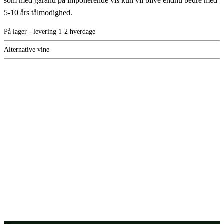
som med garanti på imponerende vis kun vil blive endnu bedre med
5-10 års tålmodighed.
På lager - levering 1-2 hverdage
Alternative vine