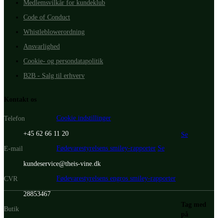
Medlemsvilkår for kundeklub
Code of Conduct
Whistleblowerordning
Ansvarlighed
Cookie- og persondatapolitik
B2B - Salg til erhverv
Kontakt os
Cookie indstillinger
Telefon
+45 62 66 11 20
Se
Fødevarestyrelsens smiley-rapporter
Se
E-mail
kundeservice@theis-vine.dk
Fødevarestyrelsens engros smiley-rapporter
CVR
28853467
Tag med
Butik
på