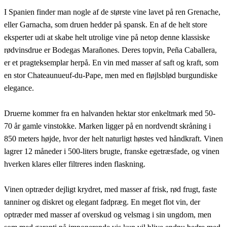
I Spanien finder man nogle af de største vine lavet på ren Grenache,
eller Garnacha, som druen hedder på spansk. En af de helt store
eksperter udi at skabe helt utrolige vine på netop denne klassiske
rødvinsdrue er Bodegas Marañones. Deres topvin, Peña Caballera,
er et pragteksemplar herpå. En vin med masser af saft og kraft, som
en stor Chateaunueuf-du-Pape, men med en fløjlsblød burgundiske
elegance.
Druerne kommer fra en halvanden hektar stor enkeltmark med 50-
70 år gamle vinstokke. Marken ligger på en nordvendt skråning i
850 meters højde, hvor der helt naturligt høstes ved håndkraft. Vinen
lagrer 12 måneder i 500-liters brugte, franske egetræsfade, og vinen
hverken klares eller filtreres inden flaskning.
Vinen optræder dejligt krydret, med masser af frisk, rød frugt, faste
tanniner og diskret og elegant fadpræg. En meget flot vin, der
optræder med masser af overskud og velsmag i sin ungdom, men