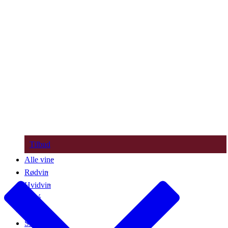
Tilbud
Alle vine
Rødvin
Hvidvin
Rosé
Bobler
Søde vine