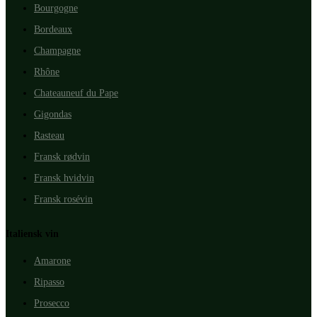
Bourgogne
Bordeaux
Champagne
Rhône
Chateauneuf du Pape
Gigondas
Rasteau
Fransk rødvin
Fransk hvidvin
Fransk rosévin
Italiensk vin
Amarone
Ripasso
Prosecco