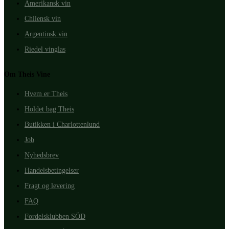
Amerikansk vin
Chilensk vin
Argentinsk vin
Riedel vinglas
Om Theis Vine
Hvem er Theis
Holdet bag Theis
Butikken i Charlottenlund
Job
Nyhedsbrev
Handelsbetingelser
Fragt og levering
FAQ
Fordelsklubben SÖD