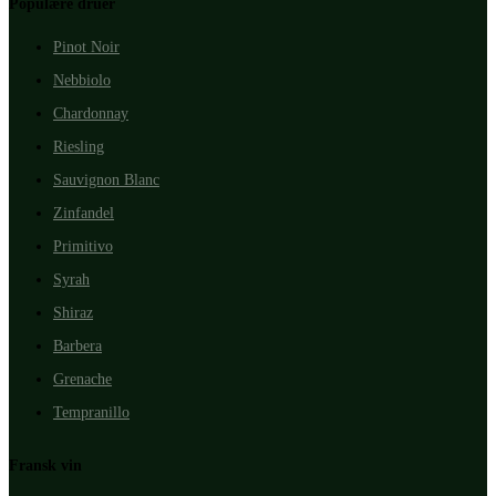
Populære druer
Pinot Noir
Nebbiolo
Chardonnay
Riesling
Sauvignon Blanc
Zinfandel
Primitivo
Syrah
Shiraz
Barbera
Grenache
Tempranillo
Fransk vin