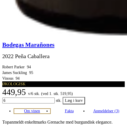
Bodegas Marañones
2022 Peña Caballera
Robert Parker
94
James Suckling
95
Vinous
94
ØKOLOGISK
449,95
v/6 stk. (ved 1. stk. 519,95)
stk.
Om vinen
Fakta
Anmeldelser (3)
Topanmeldt enkeltmarks Grenache med burgundisk elegance.