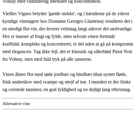
Volnay med vidunderlig intensitet og koncentration.
Vieilles Vignes betyder 'gamle stokke', og i hænderne på de yderst
kyndige vinmagere hos Domaine Georges Glantenay resulterer det i
en utroligt flot vin, der leverer velsmag langt udover det sædvanlige.
Her er masser af frugt og fylde, men selvom vinen fremstår
kraftfuld, kompleks og koncentreret, er det uden at gå på kompromis
med elegancen. Tag ikke fejl, det er klassisk og silkeblød Pinot Noir
fra Volnay, men med fuld tryk på alle sanserne.
Vinen åbner flot med søde jordbær og hindbær tilsat syrnet fløde,
frisk underskov med svampe og strejf af træ. I munden er der friske
og cremede tanniner, en god fyldighed og en dejligt lang eftersmag.
Alternative vine