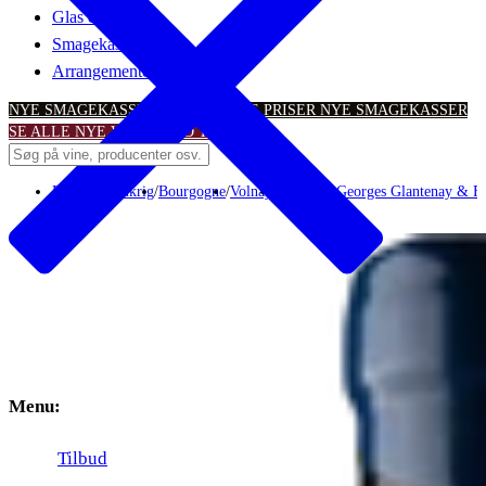
Glas & tilbehør
Smagekasser
Arrangementer
NYE SMAGEKASSER – TIL SKARPE PRISER
NYE SMAGEKASSER
SE ALLE NYE VINTILBUD
TILBUD
Rødvin
/
Frankrig
/
Bourgogne
/
Volnay
/
Domaine Georges Glantenay & Fi
Menu:
Tilbud