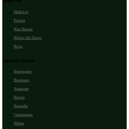
Spansk vin
Mallorca
Priorat
Rìas Baixas
Ribera del Duero
Rioja
Populære vintyper
Bourgogne
Bordeaux
Amarone
Barolo
Brunello
Champagne
Rhône