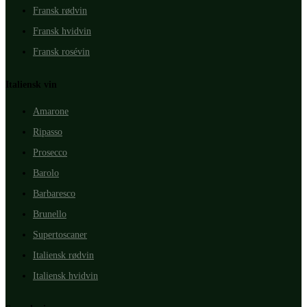
Fransk rødvin
Fransk hvidvin
Fransk rosévin
Italiensk vin
Amarone
Ripasso
Prosecco
Barolo
Barbaresco
Brunello
Supertoscaner
Italiensk rødvin
Italiensk hvidvin