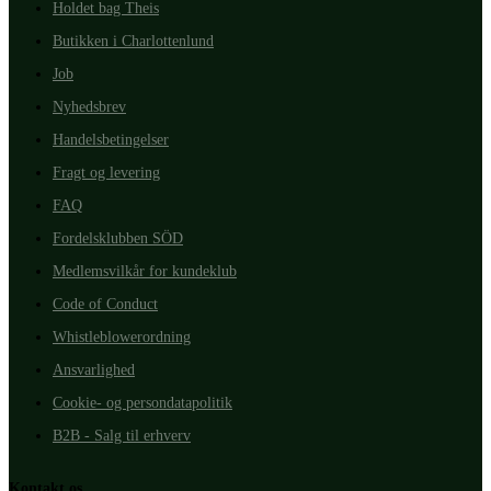
Holdet bag Theis
Butikken i Charlottenlund
Job
Nyhedsbrev
Handelsbetingelser
Fragt og levering
FAQ
Fordelsklubben SÖD
Medlemsvilkår for kundeklub
Code of Conduct
Whistleblowerordning
Ansvarlighed
Cookie- og persondatapolitik
B2B - Salg til erhverv
Kontakt os