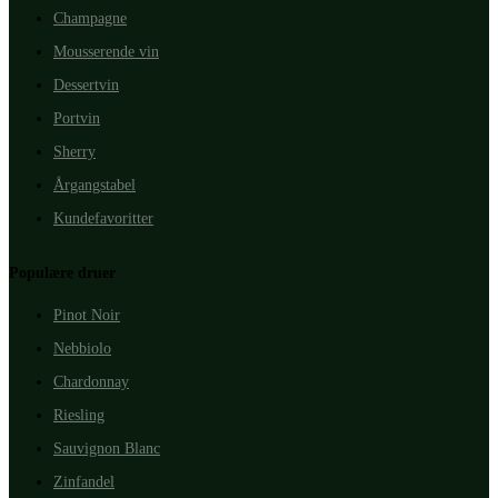
Champagne
Mousserende vin
Dessertvin
Portvin
Sherry
Årgangstabel
Kundefavoritter
Populære druer
Pinot Noir
Nebbiolo
Chardonnay
Riesling
Sauvignon Blanc
Zinfandel