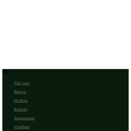
Vine
Alle vine
Rødvin
Hvidvin
Rosévin
Smagekasser
Vintilbud