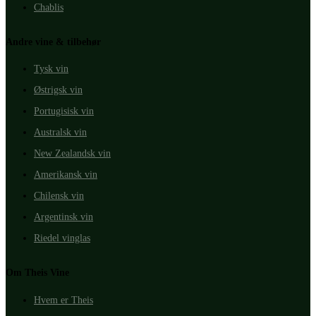
Chablis
Andre vine & tilbehør
Tysk vin
Østrigsk vin
Portugisisk vin
Australsk vin
New Zealandsk vin
Amerikansk vin
Chilensk vin
Argentinsk vin
Riedel vinglas
Om Theis Vine
Hvem er Theis