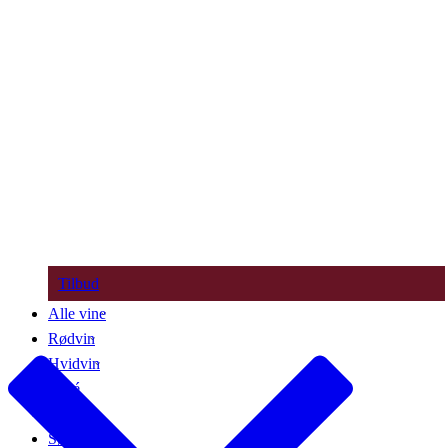
Tilbud
Alle vine
Rødvin
Hvidvin
Rosé
Bobler
Søde vine