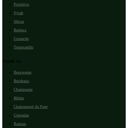
Primitivo
Syrah
Shiraz
Barbera
Grenache
Tempranillo
Fransk vin
Bourgogne
Bordeaux
Champagne
Rhône
Chateauneuf du Pape
Gigondas
Rasteau