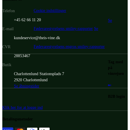
Cookie indstillinger
Telefon
+45 62 66 11 20
Se
Fødevarestyrelsens smiley-rapporter
Se
E-mail
kundeservice@theis-vine.dk
Fødevarestyrelsens engros smiley-rapporter
CVR
28853467
Tag med
Butik
på
vinrejsen
Charlottenlund Stationsplads 7
2920 Charlottenlund
Se åbningstider
B2B login
Klik her for at logge ind
Betalingsmetoder