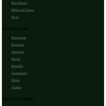
Rìas Baixas
Ribera del Duero
Rioja
Populære vintyper
Bourgogne
Bordeaux
Amarone
Barolo
Brunello
Champagne
Rhône
Chablis
Andre vine & tilbehør