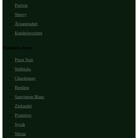
Portvin
Sherry
Årgangstabel
Kundefavoritter
Populære druer
Pinot Noir
Nebbiolo
Chardonnay
Riesling
Sauvignon Blanc
Zinfandel
Primitivo
Syrah
Shiraz