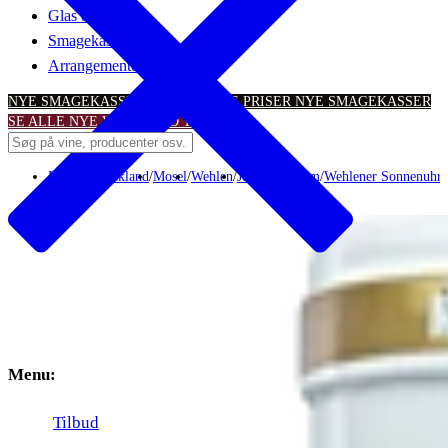
Glas & tilbehør
Smagekasser
Arrangementer
NYE SMAGEKASSER – TIL SKARPE PRISER
NYE SMAGEKASSER
SE ALLE NYE VINTILBUD
TILBUD
Hvidvin
/
Tyskland
/
Mosel
/
Wehlen
/
Joh. Jos. Prüm
/
Wehlener Sonnenuhr 
Menu:
Tilbud