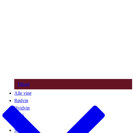
Tilbud
Alle vine
Rødvin
Hvidvin
Rosé
Bobler
Søde vine