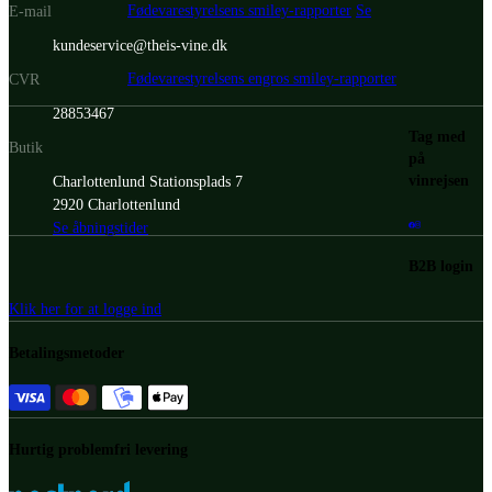
Fødevarestyrelsens smiley-rapporter
Se
E-mail
kundeservice@theis-vine.dk
Fødevarestyrelsens engros smiley-rapporter
CVR
28853467
Tag med
Butik
på
vinrejsen
Charlottenlund Stationsplads 7
2920 Charlottenlund
Se åbningstider
B2B login
Klik her for at logge ind
Betalingsmetoder
Hurtig problemfri levering