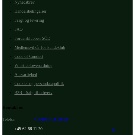
Nyhedsbrev
Handelsbetingelser
Fragt og levering
FAQ
Fordelsklubben SÖD
Medlemsvilkår for kundeklub
Code of Conduct
Whistleblowerordning
Ansvarlighed
Cookie- og persondatapolitik
B2B - Salg til erhverv
Kontakt os
Cookie indstillinger
Telefon
+45 62 66 11 20
Se