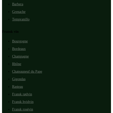
Barbera
Grenache
Tempranillo
Fransk vin
Bourgogne
Bordeaux
Champagne
Rhône
Chateauneuf du Pape
Gigondas
Rasteau
Fransk rødvin
Fransk hvidvin
Fransk rosévin