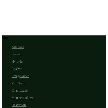
Vine
Alle vine
Rødvin
Hvidvin
Rosévin
Smagekasser
Vintilbud
Champagne
Mousserende vin
Dessertvin