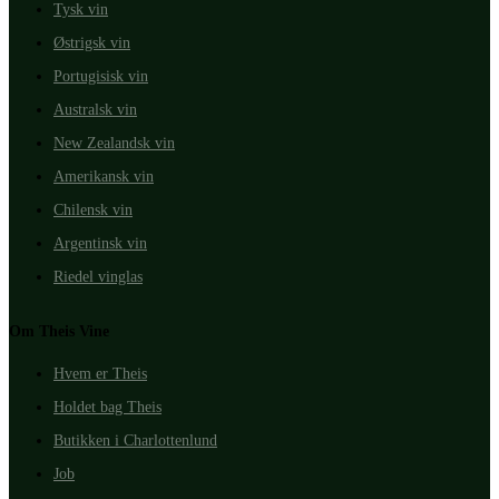
Tysk vin
Østrigsk vin
Portugisisk vin
Australsk vin
New Zealandsk vin
Amerikansk vin
Chilensk vin
Argentinsk vin
Riedel vinglas
Om Theis Vine
Hvem er Theis
Holdet bag Theis
Butikken i Charlottenlund
Job