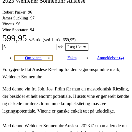
2023 Wehlener Sonnenuhr Auslese
Robert Parker
96
James Suckling
97
Vinous
96
Wine Spectator
94
599,95
v/6 stk. (ved 1. stk. 659,95)
stk.
Om vinen
Fakta
Anmeldelser (4)
Forrygende flot Auslese Riesling fra den sagnomspundne mark,
Wehlener Sonnenuhr.
Med denne vin fra Joh. Jos. Prüm får man en mastodontisk Riesling,
der besidder et helt enormt potentiale. Husets vine er generelt kendte
og elskede for deres fornemme kompleksitet og massive
lagringspotentiale. Vinene er ganske enkelt tæt på udødelige.
Med denne Wehlener Sonnenuhr Auslese 2023 får man allerede nu