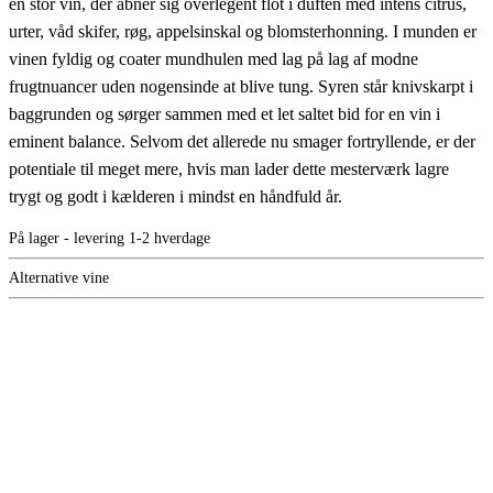
en stor vin, der åbner sig overlegent flot i duften med intens citrus,
urter, våd skifer, røg, appelsinskal og blomsterhonning. I munden er
vinen fyldig og coater mundhulen med lag på lag af modne
frugtnuancer uden nogensinde at blive tung. Syren står knivskarpt i
baggrunden og sørger sammen med et let saltet bid for en vin i
eminent balance. Selvom det allerede nu smager fortryllende, er der
potentiale til meget mere, hvis man lader dette mesterværk lagre
trygt og godt i kælderen i mindst en håndfuld år.
På lager - levering 1-2 hverdage
Alternative vine