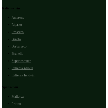
Italiensk vin
Amarone
Ripasso
Prosecco
Barolo
Barbaresco
Brunello
Supertoscaner
Italiensk rødvin
Italiensk hvidvin
Spansk vin
Mallorca
Priorat