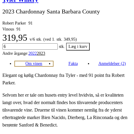
2023 Chardonnay Santa Barbara County
Robert Parker
91
Vinous
91
319,95
v/6 stk. (ved 1. stk. 349,95)
stk.
Andre årgange:
2022
2023
Om vinen
Fakta
Anmeldelser (2)
Elegant og kølig Chardonnay fra Tyler - med 91 point fra Robert
Parker.
Selvom her er tale om husets entry level hvidvin, så er kvaliteten
langt over, hvad der normalt findes hos tilsvarende producenters
tilsvarende vine. Druerne til vinen kommer nemlig fra de yderst
eftertragtede marker Bien Nacido, Dierberg, La Rinconada og den
berømte Sanford & Benedict.