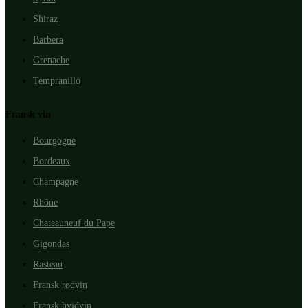
Shiraz
Barbera
Grenache
Tempranillo
Fransk vin
Bourgogne
Bordeaux
Champagne
Rhône
Chateauneuf du Pape
Gigondas
Rasteau
Fransk rødvin
Fransk hvidvin