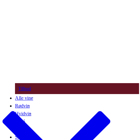
Tilbud
Alle vine
Rødvin
Hvidvin
Rosé
Bobler
Søde vine