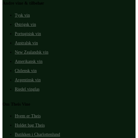
Andre vine & tilbehør
Tysk vin
Østrigsk vin
Portugisisk vin
Australsk vin
New Zealandsk vin
Amerikansk vin
Chilensk vin
Argentinsk vin
Riedel vinglas
Om Theis Vine
Hvem er Theis
Holdet bag Theis
Butikken i Charlottenlund