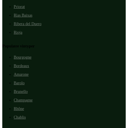
Priorat
Rìas Baixas
Ribera del Duero
Rioja
Populære vintyper
Bourgogne
Bordeaux
Amarone
Barolo
Brunello
Champagne
Rhône
Chablis