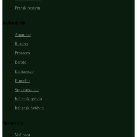
Fransk rosévin
Italiensk vin
Amarone
Ripasso
Prosecco
Barolo
Barbaresco
Brunello
Supertoscaner
Italiensk rødvin
Italiensk hvidvin
Spansk vin
Mallorca