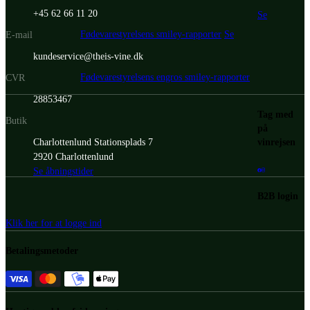
+45 62 66 11 20
Se
Fødevarestyrelsens smiley-rapporter
Se
E-mail
kundeservice@theis-vine.dk
Fødevarestyrelsens engros smiley-rapporter
CVR
28853467
Tag med
Butik
på
vinrejsen
Charlottenlund Stationsplads 7
2920 Charlottenlund
Se åbningstider
B2B login
Klik her for at logge ind
Betalingsmetoder