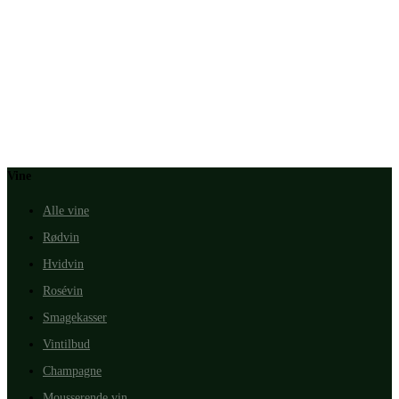
Vine
Alle vine
Rødvin
Hvidvin
Rosévin
Smagekasser
Vintilbud
Champagne
Mousserende vin