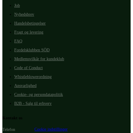
Job
Nyhedsbrev
Handelsbetingelser
Fragt og levering
FAQ
Fordelsklubben SÖD
Medlemsvilkår for kundeklub
Code of Conduct
Whistleblowerordning
Ansvarlighed
Cookie- og persondatapolitik
B2B - Salg til erhverv
Kontakt os
Cookie indstillinger
Telefon