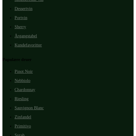
Dessertvin
Portvin
Sherry
Årgangstabel
Kundefavoritter
Populære druer
Pinot Noir
Nebbiolo
Chardonnay
Riesling
Sauvignon Blanc
Zinfandel
Primitivo
Syrah