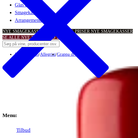
Glas & tilbehør
Smagekasser
Arrangementer
NYE SMAGEKASSER – TIL SKARPE PRISER
NYE SMAGEKASSER
SE ALLE NYE VINTILBUD
TILBUD
Italien
/
Veneto
/
Allegrini
/
Grappa di Amarone
Menu:
Tilbud