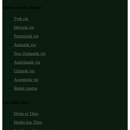
Andre vine & tilbehør
Tysk vin
Østrigsk vin
Portugisisk vin
Australsk vin
New Zealandsk vin
Amerikansk vin
Chilensk vin
Argentinsk vin
Riedel vinglas
Om Theis Vine
Hvem er Theis
Holdet bag Theis