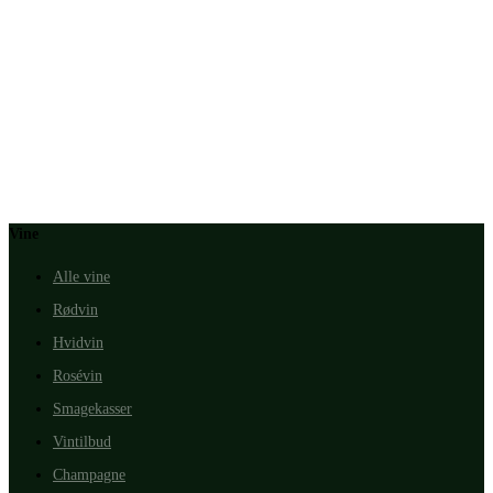
Vine
Alle vine
Rødvin
Hvidvin
Rosévin
Smagekasser
Vintilbud
Champagne