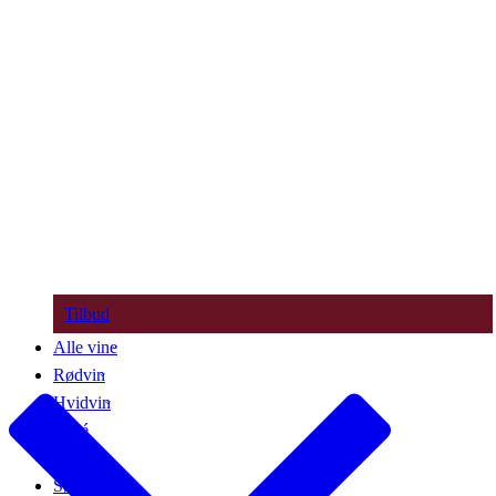
Tilbud
Alle vine
Rødvin
Hvidvin
Rosé
Bobler
Søde vine