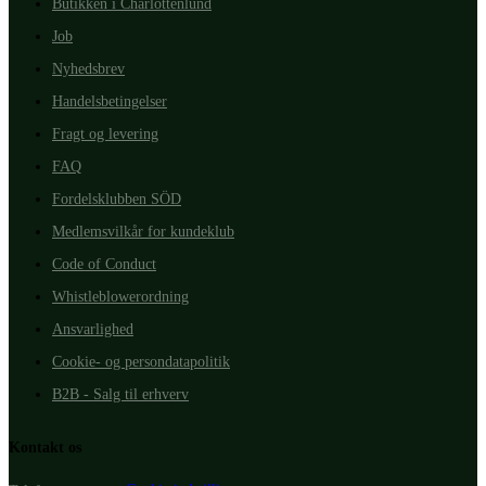
Butikken i Charlottenlund
Job
Nyhedsbrev
Handelsbetingelser
Fragt og levering
FAQ
Fordelsklubben SÖD
Medlemsvilkår for kundeklub
Code of Conduct
Whistleblowerordning
Ansvarlighed
Cookie- og persondatapolitik
B2B - Salg til erhverv
Kontakt os