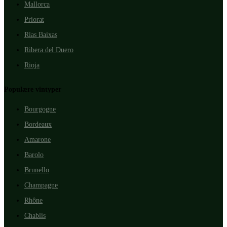
Mallorca
Priorat
Rìas Baixas
Ribera del Duero
Rioja
Populære vintyper
Bourgogne
Bordeaux
Amarone
Barolo
Brunello
Champagne
Rhône
Chablis