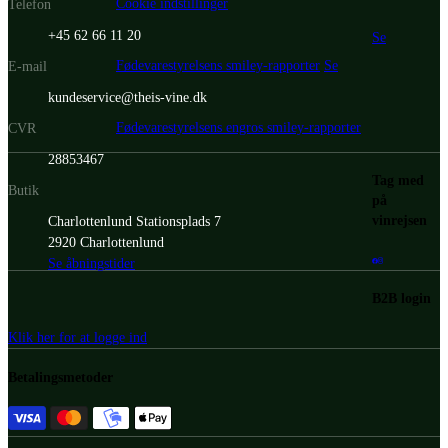
Cookie indstillinger
Telefon
+45 62 66 11 20
Se
Fødevarestyrelsens smiley-rapporter
Se
E-mail
kundeservice@theis-vine.dk
Fødevarestyrelsens engros smiley-rapporter
CVR
28853467
Tag med
Butik
på
vinrejsen
Charlottenlund Stationsplads 7
2920 Charlottenlund
Se åbningstider
B2B login
Klik her for at logge ind
Betalingsmetoder