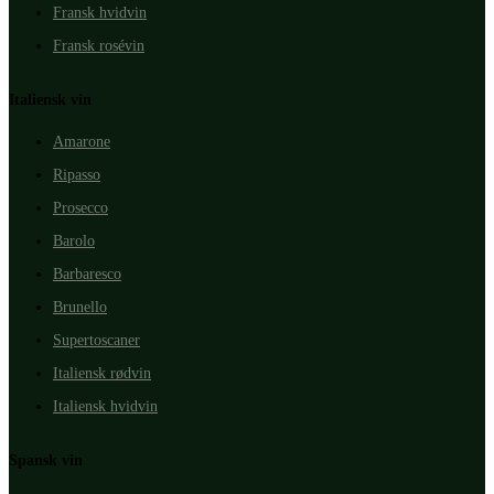
Fransk hvidvin
Fransk rosévin
Italiensk vin
Amarone
Ripasso
Prosecco
Barolo
Barbaresco
Brunello
Supertoscaner
Italiensk rødvin
Italiensk hvidvin
Spansk vin