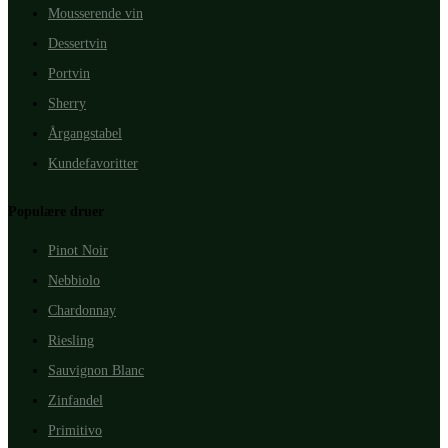
Mousserende vin
Dessertvin
Portvin
Sherry
Årgangstabel
Kundefavoritter
Populære druer
Pinot Noir
Nebbiolo
Chardonnay
Riesling
Sauvignon Blanc
Zinfandel
Primitivo