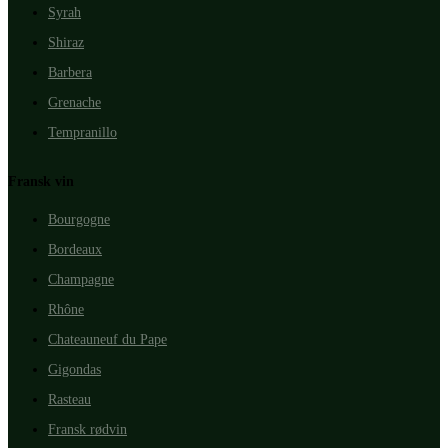
Syrah
Shiraz
Barbera
Grenache
Tempranillo
Fransk vin
Bourgogne
Bordeaux
Champagne
Rhône
Chateauneuf du Pape
Gigondas
Rasteau
Fransk rødvin