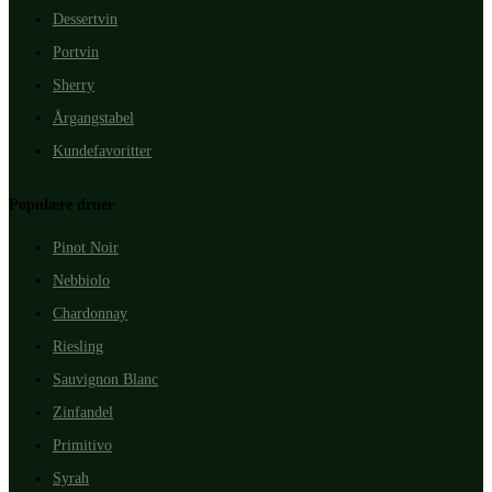
Dessertvin
Portvin
Sherry
Årgangstabel
Kundefavoritter
Populære druer
Pinot Noir
Nebbiolo
Chardonnay
Riesling
Sauvignon Blanc
Zinfandel
Primitivo
Syrah