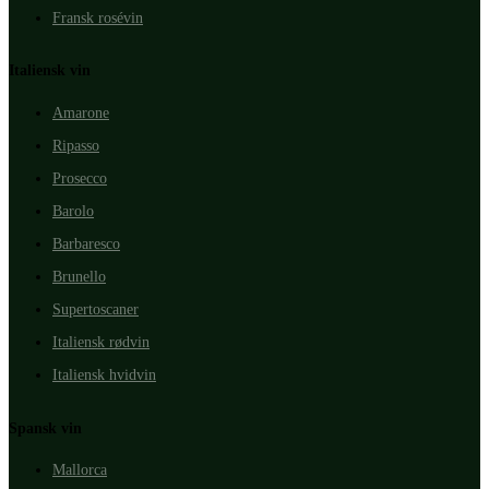
Fransk rosévin
Italiensk vin
Amarone
Ripasso
Prosecco
Barolo
Barbaresco
Brunello
Supertoscaner
Italiensk rødvin
Italiensk hvidvin
Spansk vin
Mallorca