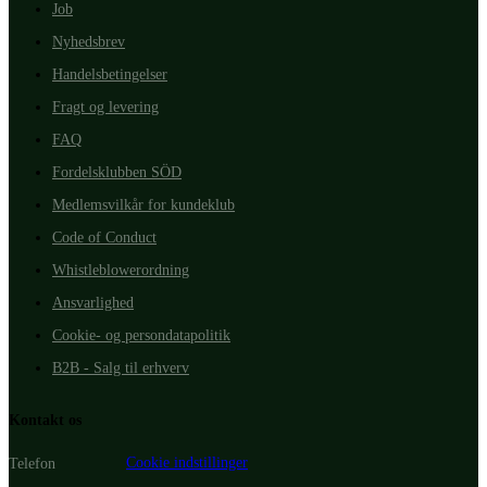
Job
Nyhedsbrev
Handelsbetingelser
Fragt og levering
FAQ
Fordelsklubben SÖD
Medlemsvilkår for kundeklub
Code of Conduct
Whistleblowerordning
Ansvarlighed
Cookie- og persondatapolitik
B2B - Salg til erhverv
Kontakt os
Cookie indstillinger
Telefon