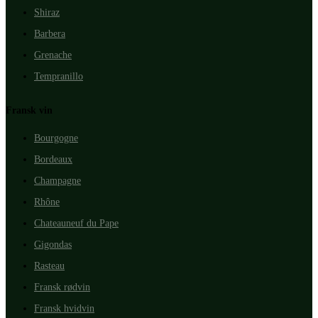
Shiraz
Barbera
Grenache
Tempranillo
Fransk vin
Bourgogne
Bordeaux
Champagne
Rhône
Chateauneuf du Pape
Gigondas
Rasteau
Fransk rødvin
Fransk hvidvin