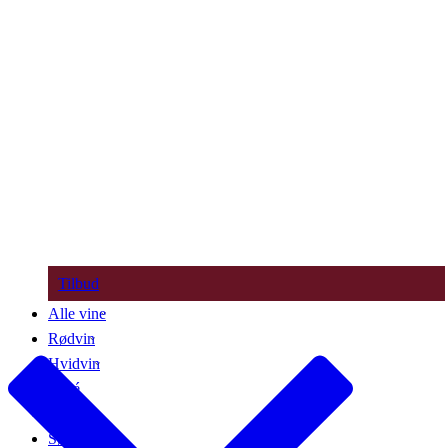
Tilbud
Alle vine
Rødvin
Hvidvin
Rosé
Bobler
Søde vine