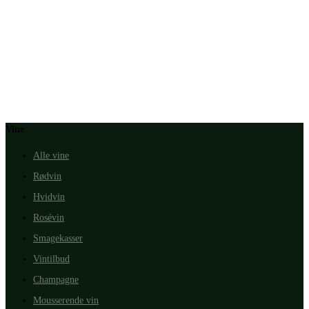
Vine
Alle vine
Rødvin
Hvidvin
Rosévin
Smagekasser
Vintilbud
Champagne
Mousserende vin