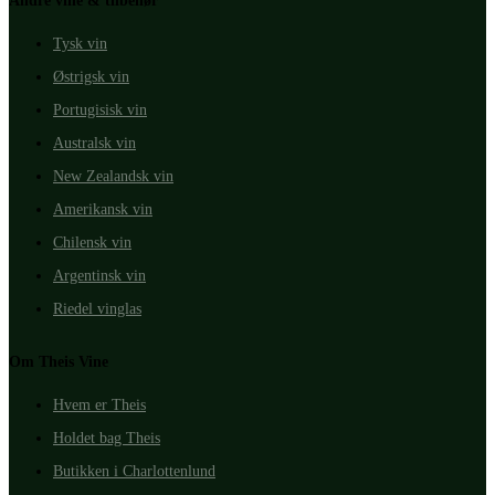
Andre vine & tilbehør
Tysk vin
Østrigsk vin
Portugisisk vin
Australsk vin
New Zealandsk vin
Amerikansk vin
Chilensk vin
Argentinsk vin
Riedel vinglas
Om Theis Vine
Hvem er Theis
Holdet bag Theis
Butikken i Charlottenlund