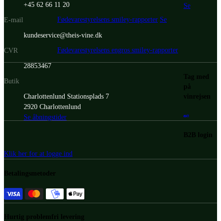
+45 62 66 11 20
Se
Fødevarestyrelsens smiley-rapporter
Se
E-mail
kundeservice@theis-vine.dk
Fødevarestyrelsens engros smiley-rapporter
CVR
28853467
Tag med
Butik
på
vinrejsen
Charlottenlund Stationsplads 7
2920 Charlottenlund
Se åbningstider
B2B login
Klik her for at logge ind
Betalingsmetoder
Hurtig problemfri levering