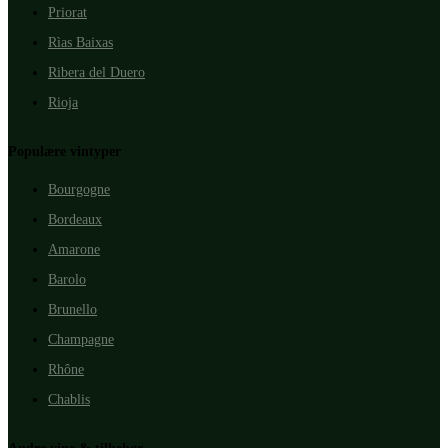
Priorat
Rìas Baixas
Ribera del Duero
Rioja
Populære vintyper
Bourgogne
Bordeaux
Amarone
Barolo
Brunello
Champagne
Rhône
Chablis