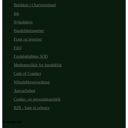
Butikken i Charlottenlund
Job
Nyhedsbrev
Handelsbetingelser
Fragt og levering
FAQ
Fordelsklubben SÖD
Medlemsvilkår for kundeklub
Code of Conduct
Whistleblowerordning
Ansvarlighed
Cookie- og persondatapolitik
B2B - Salg til erhverv
Kontakt os