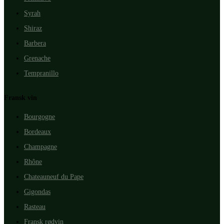
Syrah
Shiraz
Barbera
Grenache
Tempranillo
Fransk vin
Bourgogne
Bordeaux
Champagne
Rhône
Chateauneuf du Pape
Gigondas
Rasteau
Fransk rødvin