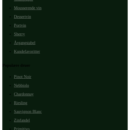
Mousserende vin
Dessertvin
Portvin
Sherry
Årgangstabel
Kundefavoritter
Populære druer
Pinot Noir
Nebbiolo
Chardonnay
Riesling
Sauvignon Blanc
Zinfandel
Primitivo