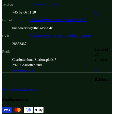
Cookie indstillinger
Telefon
+45 62 66 11 20
Se
Fødevarestyrelsens smiley-rapporter
Se
E-mail
kundeservice@theis-vine.dk
Fødevarestyrelsens engros smiley-rapporter
CVR
28853467
Tag med
Butik
på
vinrejsen
Charlottenlund Stationsplads 7
2920 Charlottenlund
Se åbningstider
B2B login
Klik her for at logge ind
Betalingsmetoder