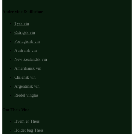
Andre vine & tilbehør
Tysk vin
Østrigsk vin
Portugisisk vin
Australsk vin
New Zealandsk vin
Amerikansk vin
Chilensk vin
Argentinsk vin
Riedel vinglas
Om Theis Vine
Hvem er Theis
Holdet bag Theis