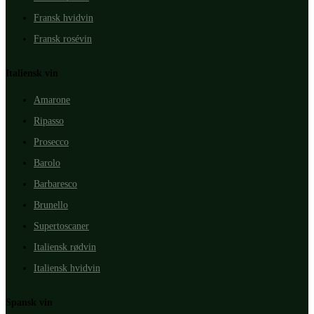
Fransk hvidvin
Fransk rosévin
Italiensk vin
Amarone
Ripasso
Prosecco
Barolo
Barbaresco
Brunello
Supertoscaner
Italiensk rødvin
Italiensk hvidvin
Spansk vin