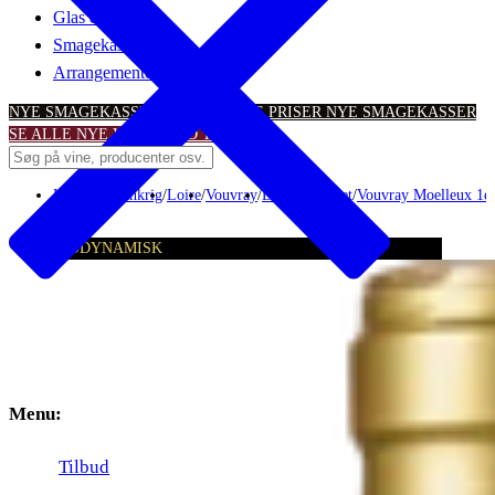
Glas & tilbehør
Smagekasser
Arrangementer
NYE SMAGEKASSER – TIL SKARPE PRISER
NYE SMAGEKASSER
SE ALLE NYE VINTILBUD
TILBUD
Hvidvin
/
Frankrig
/
Loire
/
Vouvray
/
Domaine Huet
/
Vouvray Moelleux 1er
BIODYNAMISK
Menu:
Tilbud