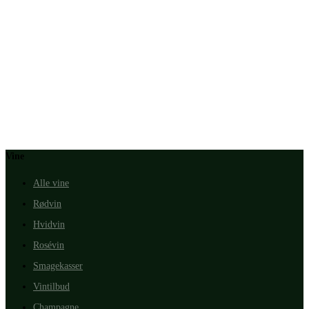
Vine
Alle vine
Rødvin
Hvidvin
Rosévin
Smagekasser
Vintilbud
Champagne