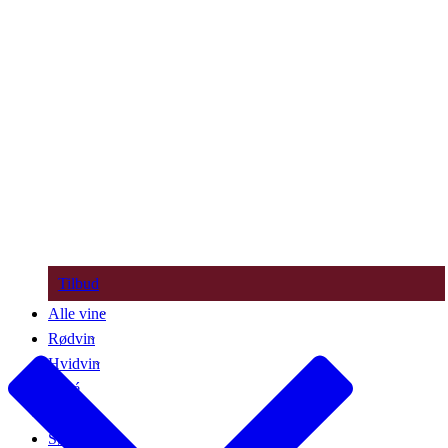
Tilbud
Alle vine
Rødvin
Hvidvin
Rosé
Bobler
Søde vine