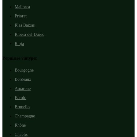
Mallorca
Priorat
Rìas Baixas
Ribera del Duero
Rioja
Populære vintyper
Bourgogne
Bordeaux
Amarone
Barolo
Brunello
Champagne
Rhône
Chablis